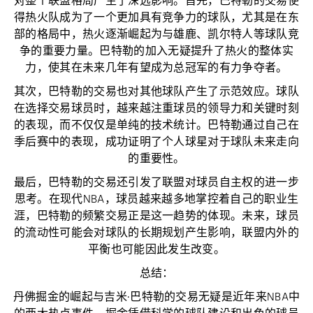
对整个联盟格局产生了深远影响。首先，巴特勒的交易使
得热火队成为了一个更加具有竞争力的球队，尤其是在东
部的格局中，热火逐渐崛起为与雄鹿、凯尔特人等球队竞
争的重要力量。巴特勒的加入无疑提升了热火的整体实
力，使其在未来几年有望成为总冠军的有力争夺者。
其次，巴特勒的交易也对其他球队产生了示范效应。球队
在选择交易球员时，越来越注重球员的领导力和关键时刻
的表现，而不仅仅是单纯的技术统计。巴特勒通过自己在
季后赛中的表现，成功证明了个人球星对于球队未来走向
的重要性。
最后，巴特勒的交易还引发了联盟对球员自主权的进一步
思考。在现代NBA，球员越来越多地掌控着自己的职业生
涯，巴特勒的频繁交易正是这一趋势的体现。未来，球员
的流动性可能会对球队的长期规划产生影响，联盟内外的
平衡也可能因此发生改变。
总结：
丹佛掘金的崛起与吉米·巴特勒的交易无疑是近年来NBA中