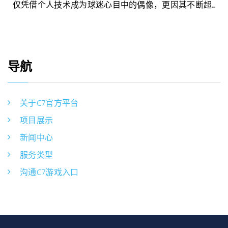
仅凭借个人技术成为球迷心目中的偶像，更因其不断超...
导航
关于C7官方平台
项目展示
新闻中心
服务类型
沟通C7游戏入口