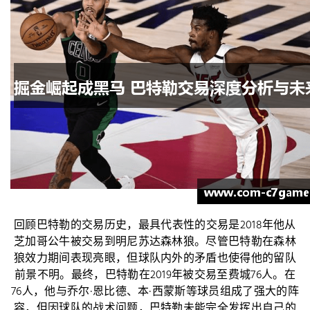
回顾巴特勒的交易历史，最具代表性的交易是2018年他从
芝加哥公牛被交易到明尼苏达森林狼。尽管巴特勒在森林
狼效力期间表现亮眼，但球队内外的矛盾也使得他的留队
前景不明。最终，巴特勒在2019年被交易至费城76人。在
76人，他与乔尔·恩比德、本·西蒙斯等球员组成了强大的阵
容，但因球队的战术问题，巴特勒未能完全发挥出自己的