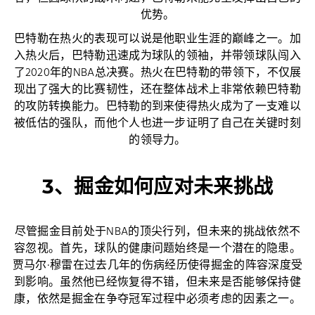
优势。
巴特勒在热火的表现可以说是他职业生涯的巅峰之一。加
入热火后，巴特勒迅速成为球队的领袖，并带领球队闯入
了2020年的NBA总决赛。热火在巴特勒的带领下，不仅展
现出了强大的比赛韧性，还在整体战术上非常依赖巴特勒
的攻防转换能力。巴特勒的到来使得热火成为了一支难以
被低估的强队，而他个人也进一步证明了自己在关键时刻
的领导力。
3、掘金如何应对未来挑战
尽管掘金目前处于NBA的顶尖行列，但未来的挑战依然不
容忽视。首先，球队的健康问题始终是一个潜在的隐患。
贾马尔·穆雷在过去几年的伤病经历使得掘金的阵容深度受
到影响。虽然他已经恢复得不错，但未来是否能够保持健
康，依然是掘金在争夺冠军过程中必须考虑的因素之一。