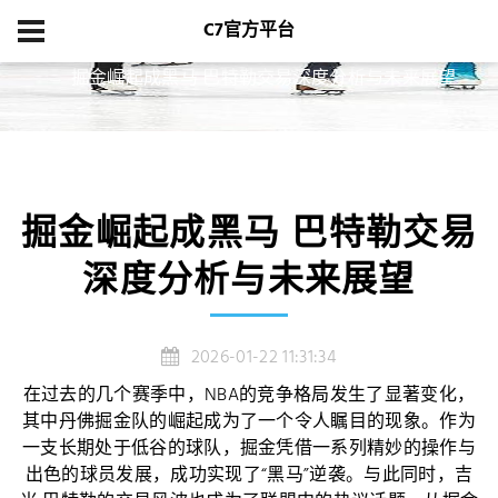
C7官方平台
首页
新闻中心
掘金崛起成黑马 巴特勒交易深度分析与未来展望
掘金崛起成黑马 巴特勒交易
深度分析与未来展望
2026-01-22 11:31:34
在过去的几个赛季中，NBA的竞争格局发生了显著变化，
其中丹佛掘金队的崛起成为了一个令人瞩目的现象。作为
一支长期处于低谷的球队，掘金凭借一系列精妙的操作与
出色的球员发展，成功实现了“黑马”逆袭。与此同时，吉