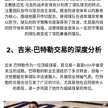
主教练迈克·马龙的战术安排充分利用了球队球员的特点，
注重团队协作与球员自主发挥。掘金的进攻体系以约基奇
为核心，围绕他展开传切配合，使得球队在进攻端非常难
以防守。球队的防守策略也逐渐得到了改进，尤其是内线
的防守体系得到了加强，这使得掘金逐渐从一支防守薄弱
的球队蜕变成了攻防兼备的强队。
2、吉米·巴特勒交易的深度分析
吉米·巴特勒作为一位顶级球星，其交易一直是NBA中备受
关注的话题。巴特勒的职业生涯经历了多次转会，但每一
次他都能在新球队中迅速融入，并展现出领袖气质。巴特
勒的交易往往引发了广泛的讨论，尤其是他在迈阿密热火
的表现，进一步巩固了他作为超级球星的地位。