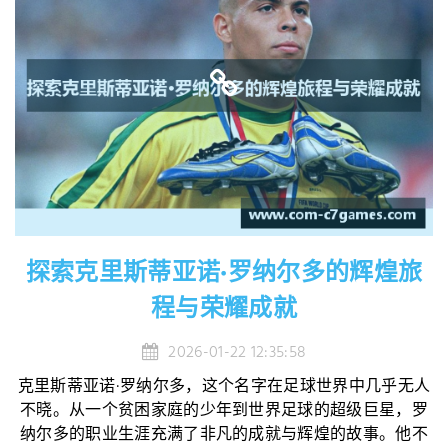
探索克里斯蒂亚诺·罗纳尔多的辉煌旅
程与荣耀成就
2026-01-22 12:35:58
克里斯蒂亚诺·罗纳尔多，这个名字在足球世界中几乎无人
不晓。从一个贫困家庭的少年到世界足球的超级巨星，罗
纳尔多的职业生涯充满了非凡的成就与辉煌的故事。他不