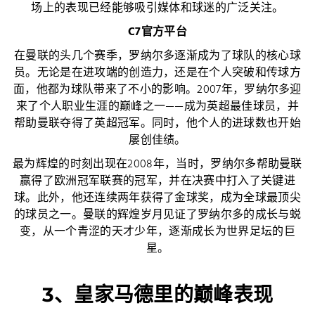
场上的表现已经能够吸引媒体和球迷的广泛关注。
C7官方平台
在曼联的头几个赛季，罗纳尔多逐渐成为了球队的核心球
员。无论是在进攻端的创造力，还是在个人突破和传球方
面，他都为球队带来了不小的影响。2007年，罗纳尔多迎
来了个人职业生涯的巅峰之一——成为英超最佳球员，并
帮助曼联夺得了英超冠军。同时，他个人的进球数也开始
屡创佳绩。
最为辉煌的时刻出现在2008年，当时，罗纳尔多帮助曼联
赢得了欧洲冠军联赛的冠军，并在决赛中打入了关键进
球。此外，他还连续两年获得了金球奖，成为全球最顶尖
的球员之一。曼联的辉煌岁月见证了罗纳尔多的成长与蜕
变，从一个青涩的天才少年，逐渐成长为世界足坛的巨
星。
3、皇家马德里的巅峰表现