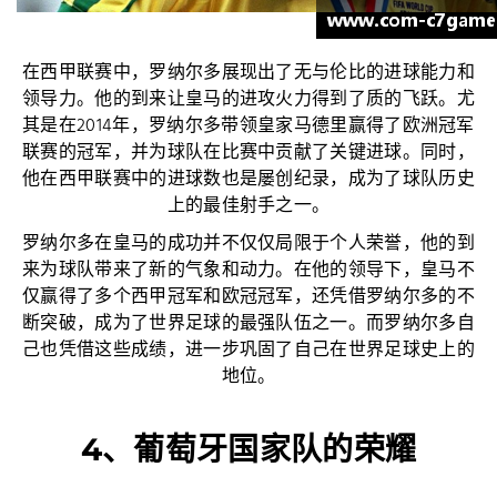
在西甲联赛中，罗纳尔多展现出了无与伦比的进球能力和
领导力。他的到来让皇马的进攻火力得到了质的飞跃。尤
其是在2014年，罗纳尔多带领皇家马德里赢得了欧洲冠军
联赛的冠军，并为球队在比赛中贡献了关键进球。同时，
他在西甲联赛中的进球数也是屡创纪录，成为了球队历史
上的最佳射手之一。
罗纳尔多在皇马的成功并不仅仅局限于个人荣誉，他的到
来为球队带来了新的气象和动力。在他的领导下，皇马不
仅赢得了多个西甲冠军和欧冠冠军，还凭借罗纳尔多的不
断突破，成为了世界足球的最强队伍之一。而罗纳尔多自
己也凭借这些成绩，进一步巩固了自己在世界足球史上的
地位。
4、葡萄牙国家队的荣耀