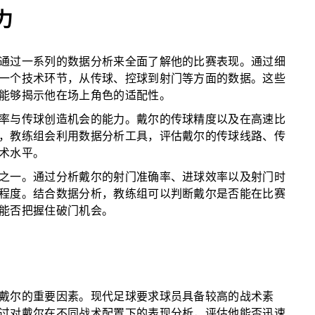
力
通过一系列的数据分析来全面了解他的比赛表现。通过细
一个技术环节，从传球、控球到射门等方面的数据。这些
能够揭示他在场上角色的适配性。
率与传球创造机会的能力。戴尔的传球精度以及在高速比
，教练组会利用数据分析工具，评估戴尔的传球线路、传
术水平。
之一。通过分析戴尔的射门准确率、进球效率以及射门时
程度。结合数据分析，教练组可以判断戴尔是否能在比赛
能否把握住破门机会。
戴尔的重要因素。现代足球要求球员具备较高的战术素
过对戴尔在不同战术配置下的表现分析，评估他能否迅速