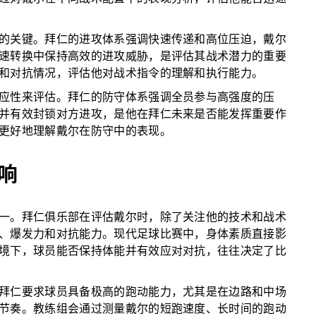
的关键。拜仁的进攻体系强调快速传递和高位压迫，戴尔
速转换中保持高效的进攻威胁，是评估其战术潜力的重要
和对抗情况，评估他对战术指令的理解和执行能力。
应性来评估。拜仁的防守体系强调全员参与高强度的压
并有效封锁对方进攻，是他在拜仁未来是否能发挥重要作
更好地理解戴尔在防守中的表现。
响
一。拜仁俱乐部在评估戴尔时，除了关注他的技术和战术
、爆发力和对抗能力。现代足球比赛中，身体素质直接影
境下，球员能否保持体能并有效应对对抗，往往决定了比
拜仁要求球员具备极高的跑动能力，尤其是在边路和中场
节奏。教练组会通过测量戴尔的短跑速度、长时间的跑动