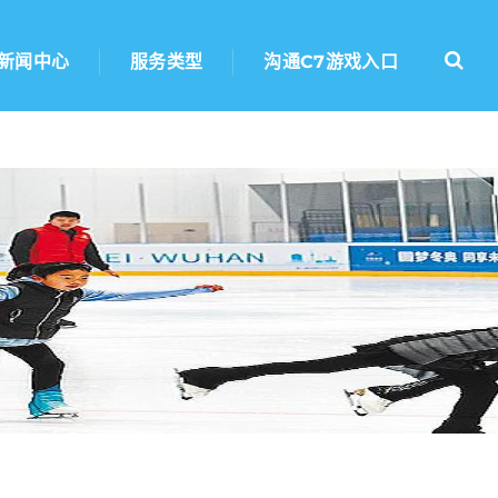
新闻中心
服务类型
沟通C7游戏入口