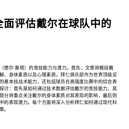
全面评估戴尔在球队中的
（德尔·基塔）的竞技能力与潜力。首先，文章将概括戴
解、身体素质以及心理素质。拜仁俱乐部作为世界顶级足
的基本技战术能力，还包括球员在高强度比赛中的综合表
探讨：首先是如何通过技术数据评估戴尔的竞技能力，其
部分将重点关注戴尔的身体素质对其表现的影响，最后则
中的表现潜力。每个方面将深入分析拜仁如何通过现代科
策。