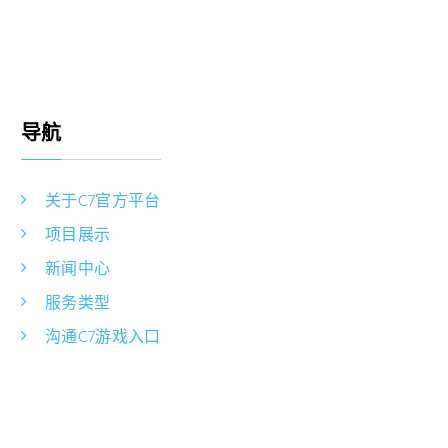
导航
关于C7官方平台
项目展示
新闻中心
服务类型
沟通C7游戏入口