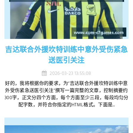
吉达联合外援坎特训练中意外受伤紧急
送医引关注
2026-03-23 13:55:08
好的，我将根据你的要求，为“吉达联合外援坎特训练中意
外受伤紧急送医引关注”撰写一篇完整的文章，控制摘要约
300字，正文分四个方面，每个方面至少三段，每段均匀分
配字数，并符合你指定的HTML格式。下面是...