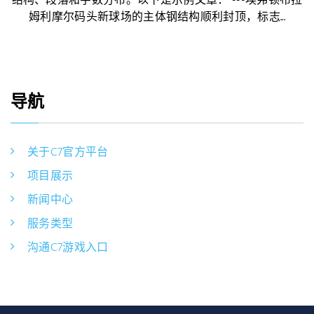
结构、段落和字数分布。以下是示例文章： ---埃弗顿布拉
姆利摩尔码头新球场的主体钢结构顺利封顶，标志...
导航
关于C7官方平台
项目展示
新闻中心
服务类型
沟通C7游戏入口