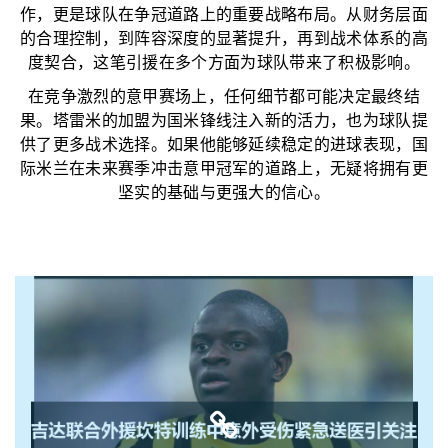
作，更是球队在争冠道路上的重要战略布局。从财务层面
的合理控制，到阵容深度的显著提升，再到战术体系的高
度契合，这笔引援在多个方面为球队带来了积极影响。
在竞争激烈的意甲赛场上，任何细节都可能决定最终结
果。塔雷米的加盟为国米锋线注入新的活力，也为球队提
供了更多战术选择。如果他能够延续稳定的进球表现，国
际米兰在未来赛季冲击意甲冠军的道路上，无疑将拥有更
坚实的基础与更强大的信心。