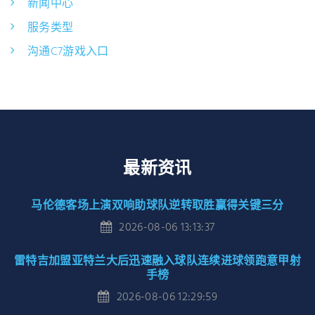
新闻中心
服务类型
沟通C7游戏入口
最新资讯
马伦德客场上演双响助球队逆转取胜赢得关键三分
2026-08-06 13:13:37
雷特吉加盟亚特兰大后迅速融入球队连续进球领跑意甲射
手榜
2026-08-06 12:29:59