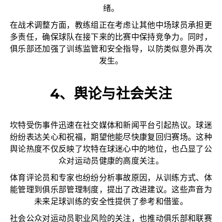
绪。
在战术调整方面，教练组正在考虑让其他中场球员承担更
多责任，确保球队在接下来的比赛中保持竞争力。同时，
俱乐部还加强了训练监管和安全指导，以防类似意外再次
发生。
4、舆论与社会关注
坎特受伤事件迅速在社交媒体和新闻平台引起热议。球迷
纷纷表达关心和祝福，期望他能尽快康复回归赛场。这种
舆论热度不仅反映了坎特在球迷心中的地位，也凸显了公
众对运动员健康的高度关注。
体育评论员和专家也纷纷分析事故原因，从训练方式、体
能管理到俱乐部管理制度，提出了改进建议。这些声音为
未来足球训练的安全性提供了参考和借鉴。
社会公众对运动员职业风险的关注，也推动俱乐部和联赛