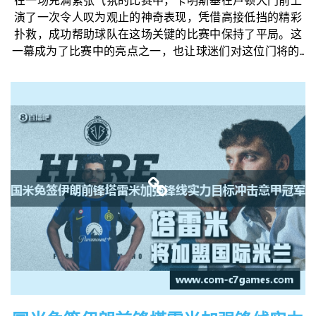
在一场充满紧张气氛的比赛中，卡明斯基在卢顿大门前上
演了一次令人叹为观止的神奇表现，凭借高接低挡的精彩
扑救，成功帮助球队在这场关键的比赛中保持了平局。这
一幕成为了比赛中的亮点之一，也让球迷们对这位门将的...