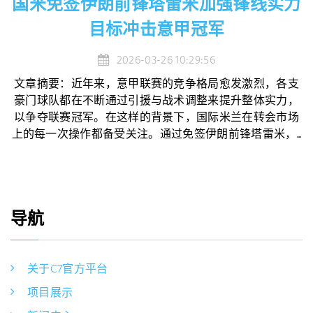
国米免签伊朗前锋塔雷米加强锋线实力
目标冲击意甲冠军
2026-03-26 10:29:56
文章摘要：近年来，意甲联赛的竞争格局愈发激烈，各支
豪门球队都在不断通过引援与战术调整来提升整体实力，
以争夺联赛冠军。在这样的背景下，国际米兰在转会市场
上的每一次操作都备受关注。通过免签伊朗前锋塔雷米，...
导航
关于C7官方平台
项目展示