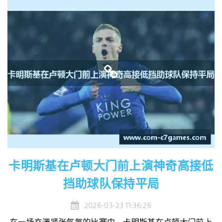
卡明斯基在卢顿大门前上演神奇高接低
挡助球队保持平局
2026-03-23 11:36:26