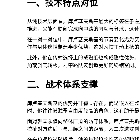
一、技术特点对位
从纯技术层面看，库卢塞夫斯基最大的标签在于左
推进，又能在肋部完成向中路的内切与分球，这使
在一对一对位中，库卢塞夫斯基的节奏变化尤为突
作与身体遮挡制造半步优势，这对习惯主动上抢的
此外，他在传射选择上的成熟度也构成隐性优势。
角或斜向转移，为中路队友创造更好的终结空间。
二、战术体系支撑
库卢塞夫斯基的优势并非孤立存在，而是嵌入在整
时，他往往被赋予自由度较高的角色，这有助于最
面对韩国队偏向整体压迫的防守体系，库卢塞夫斯
拉扯对方边后卫与后腰之间的距离，为二次进攻创