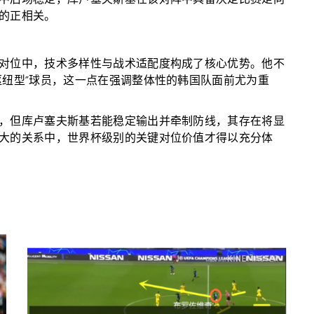
中后场稳定，库卢塞夫斯基在该对阵中具备决定比赛走向
的正相关。
对位中，技术多样性与战术适配度构成了核心优势。他不
枢纽型”球员，这一点在强调整体性的韩国队面前尤为重
，但库卢塞夫斯基若能稳定输出并牵制防线，其存在将显
大的关系中，世界杯级别的关键对位价值才得以充分体