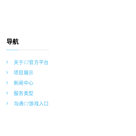
导航
关于C7官方平台
项目展示
新闻中心
服务类型
沟通C7游戏入口