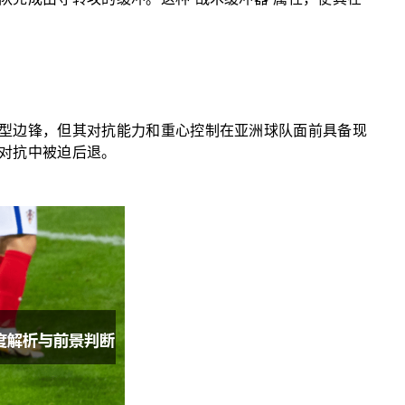
队完成由守转攻的缓冲。这种“战术缓冲器”属性，使其在
型边锋，但其对抗能力和重心控制在亚洲球队面前具备现
对抗中被迫后退。