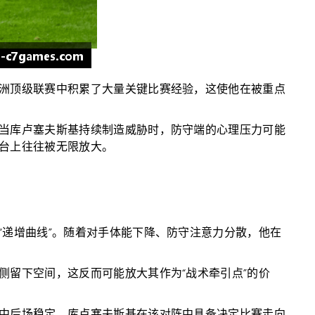
洲顶级联赛中积累了大量关键比赛经验，这使他在被重点
当库卢塞夫斯基持续制造威胁时，防守端的心理压力可能
台上往往被无限放大。
“递增曲线”。随着对手体能下降、防守注意力分散，他在
侧留下空间，这反而可能放大其作为“战术牵引点”的价