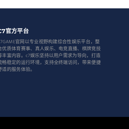
C7官方平台
C7GAME官网以专业视野构建综合性娱乐平台，整
合优质体育赛事、真人娱乐、电竞直播、棋牌竞技
等丰富内容。c7娱乐坚持以用户需求为导向，打造
流畅稳定的运行环境，支持全终端访问，带来便捷
舒适的服务体验。