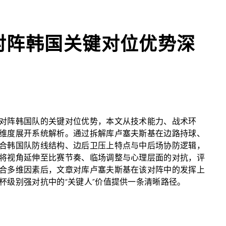
对阵韩国关键对位优势深
对阵韩国队的关键对位优势，本文从技术能力、战术环
维度展开系统解析。通过拆解库卢塞夫斯基在边路持球、
合韩国队防线结构、边后卫压上特点与中后场协防逻辑，
将视角延伸至比赛节奏、临场调整与心理层面的对抗，评
合多维因素后，文章对库卢塞夫斯基在该对阵中的发挥上
杯级别强对抗中的“关键人”价值提供一条清晰路径。