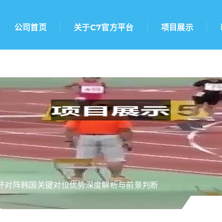
公司首页
关于C7官方平台
项目展示
杯对阵韩国关键对位优势深度解析与前景判断