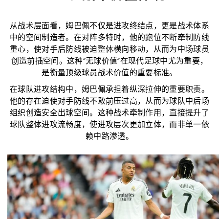
从战术层面看，姆巴佩不仅是进攻终结点，更是战术体系
中的空间制造者。在对阵多特时，他的跑位不断牵制防线
重心，使对手后防线被迫整体横向移动，从而为中场球员
创造前插空间。这种“无球价值”在现代足球中尤为重要，
是衡量顶级球员战术价值的重要标准。
在球队进攻结构中，姆巴佩承担着纵深拉伸的重要职责。
他的存在迫使对手防线不敢前压过高，从而为球队中后场
组织创造安全出球空间。这种战术牵制作用，直接提升了
球队整体进攻流畅度，使进攻层次更加立体，而非单一依
赖中路渗透。