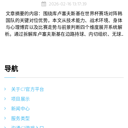
2026-02-16 13:17:39
文章摘要的内容：围绕库卢塞夫斯基在世界杯赛场对阵韩
国队的关键对位优势，本文从技术能力、战术环境、身体
与心理博弈以及比赛走势与前景判断四个维度展开系统解
析。通过拆解库卢塞夫斯基在边路持球、内切组织、无球...
导航
关于C7官方平台
项目展示
新闻中心
服务类型