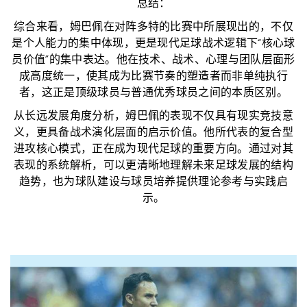
总结：
综合来看，姆巴佩在对阵多特的比赛中所展现出的，不仅
是个人能力的集中体现，更是现代足球战术逻辑下“核心球
员价值”的集中表达。他在技术、战术、心理与团队层面形
成高度统一，使其成为比赛节奏的塑造者而非单纯执行
者，这正是顶级球员与普通优秀球员之间的本质区别。
从长远发展角度分析，姆巴佩的表现不仅具有现实竞技意
义，更具备战术演化层面的启示价值。他所代表的复合型
进攻核心模式，正在成为现代足球的重要方向。通过对其
表现的系统解析，可以更清晰地理解未来足球发展的结构
趋势，也为球队建设与球员培养提供理论参考与实践启
示。