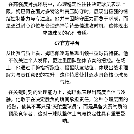
在高强度对抗环境中，心理稳定性往往决定球员表现上
限。姆巴佩在面对多特这种高压防守时，展现出极强的情
绪控制能力与专注度。他并未因防守压力而急于求成，而
是通过耐心跑位与合理选择等待最佳进攻时机，这体现出
成熟球员的心理素质。
C7官方平台
从比赛气质上看，姆巴佩逐渐呈现出领袖型球员特征。他
不仅关注个人发挥，更注重团队整体节奏的把控。在场
上，他通过手势指挥跑位、提醒队友站位，体现出战术理
解力与责任意识的提升，这种特质使其逐步具备核心球员
气场。
在关键时刻的处理能力上，姆巴佩表现出高度自信与冷
静。他敢于在决定胜负的瞬间承担责任，这种心理层面的
成熟，使其不再只是“天赋型球员”，而是具备大赛气质的
顶级竞争者，这对于球队整体士气与稳定性具有重要影
响。