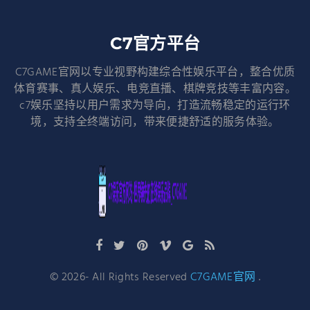
C7官方平台
C7GAME官网以专业视野构建综合性娱乐平台，整合优质
体育赛事、真人娱乐、电竞直播、棋牌竞技等丰富内容。
c7娱乐坚持以用户需求为导向，打造流畅稳定的运行环
境，支持全终端访问，带来便捷舒适的服务体验。
©
2026
- All Rights Reserved
C7GAME官网
.