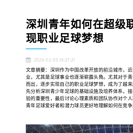
深圳青年如何在超级
现职业足球梦想
2026-02-05 14:27:21
文章摘要：深圳作为中国改革开放的前沿城市，近
业，尤其是足球事业也逐渐崭露头角。尤其对于青
而出，逐步实现自己的职业足球梦想，成为了越来
先分析深圳青少年足球的基础设施及培养体系，接
验的重要性，最后讨论心理素质和团队协作对个人
青年足球爱好者和潜力球员更好地理解如何在竞争