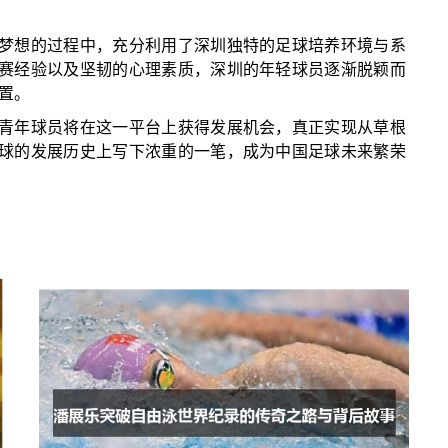
梦想的过程中，充分利用了深圳独特的足球培养环境与系
赛经验以及坚韧的心理素质，深圳的年轻球员逐渐脱颖而
置。
青年球员将在这一平台上获得发展机会，真正实现从草根
球的发展历史上写下浓重的一笔，成为中国足球未来繁荣