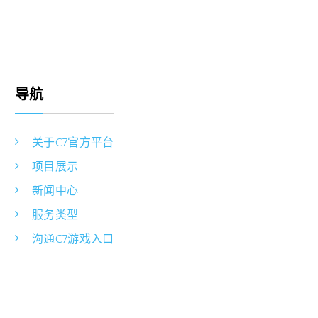
导航
关于C7官方平台
项目展示
新闻中心
服务类型
沟通C7游戏入口