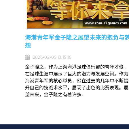
海港青年军金子隆之展望未来的抱负与
想
2026-02-05 13:15:18
金子隆之，作为上海海港足球俱乐部的青年才俊，
在足球生涯中展示了巨大的潜力与发展空间。作为
海港青年军的核心球员，他在过去的几年中不断提
升自己的技战术水平，展现了出色的比赛表现。展
望未来，金子隆之有着许多...