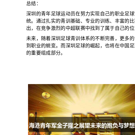
总结：
深圳的青年足球运动员在努力实现自己的职业足球
统。通过扎实的青训基础、专业的训练、丰富的比
出，在竞争激烈的中超联赛中找到了属于自己的位
未来，随着深圳足球青训体系的不断完善，更多的
到职业的蜕变。而深圳足球的崛起，也将在中国足
的重要组成部分。