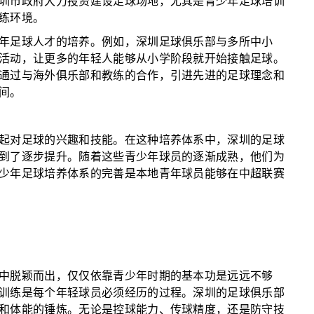
圳市政府大力投资建设足球场地，尤其是青少年足球培训
练环境。
年足球人才的培养。例如，深圳足球俱乐部与多所中小
活动，让更多的年轻人能够从小学阶段就开始接触足球。
通过与海外俱乐部和教练的合作，引进先进的足球理念和
间。
起对足球的兴趣和技能。在这种培养体系中，深圳的足球
到了逐步提升。随着这些青少年球员的逐渐成熟，他们为
少年足球培养体系的完善是本地青年球员能够在中超联赛
中脱颖而出，仅仅依靠青少年时期的基本功是远远不够
训练是每个年轻球员必须经历的过程。深圳的足球俱乐部
和体能的锤炼。无论是控球能力、传球精度，还是防守技