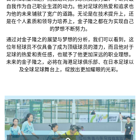
自我作为自己职业生涯的动力。他对足球的热爱和追求也
为他的未来铺就了宽广的道路。无论是在技术提升上，还
是在个人素质和领导力培养上，金子隆之都在为实现自己
的梦想不断努力。
通过对金子隆之的展望与梦想的分析，我们可以看到，这
位年轻球员不仅具备了成为顶级球员的潜力，而且他对于
足球的热爱和责任感，也赋予了他更加深远的职业理想。
未来的金子隆之，必将在海港足球俱乐部、在日本足球以
及全球足球舞台上，绽放出更加耀眼的光彩。