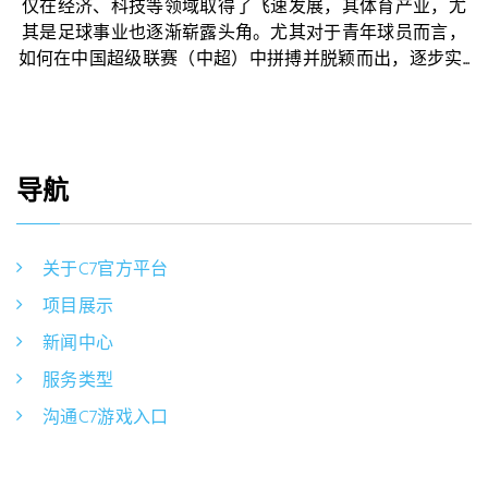
仅在经济、科技等领域取得了飞速发展，其体育产业，尤
其是足球事业也逐渐崭露头角。尤其对于青年球员而言，
如何在中国超级联赛（中超）中拼搏并脱颖而出，逐步实...
导航
关于C7官方平台
项目展示
新闻中心
服务类型
沟通C7游戏入口