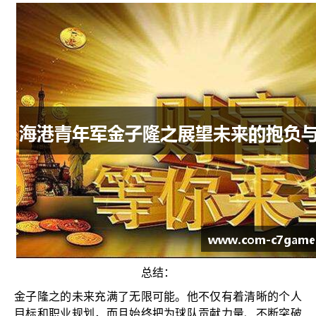
总结：
金子隆之的未来充满了无限可能。他不仅有着清晰的个人
目标和职业规划，而且始终把为球队贡献力量、不断突破