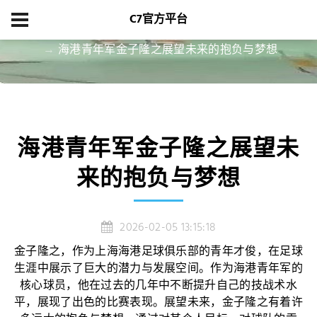
C7官方平台
首页
项目展示
海港青年军金子隆之展望未来的抱负与梦想
海港青年军金子隆之展望未
来的抱负与梦想
2026-02-05 13:15:18
金子隆之，作为上海海港足球俱乐部的青年才俊，在足球
生涯中展示了巨大的潜力与发展空间。作为海港青年军的
核心球员，他在过去的几年中不断提升自己的技战术水
平，展现了出色的比赛表现。展望未来，金子隆之有着许