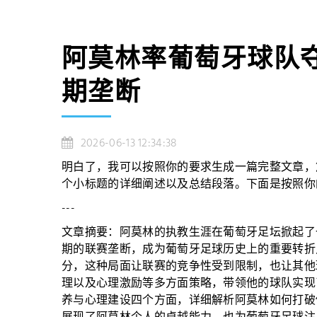
阿莫林率葡萄牙球队
期垄断
2026-06-13 12:34:38
明白了，我可以按照你的要求生成一篇完整文章，篇
个小标题的详细阐述以及总结段落。下面是按照你
---
文章摘要：阿莫林的执教生涯在葡萄牙足坛掀起了
期的联赛垄断，成为葡萄牙足球历史上的重要转折
分，这种局面让联赛的竞争性受到限制，也让其他
理以及心理激励等多方面策略，带领他的球队实现
养与心理建设四个方面，详细解析阿莫林如何打破