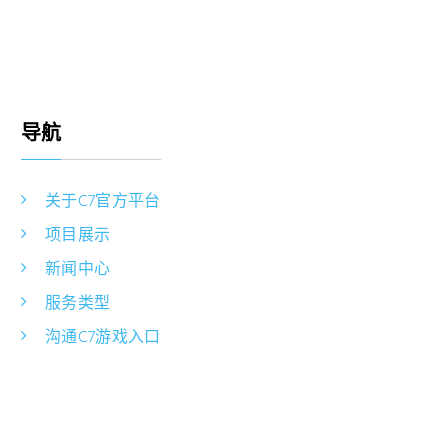
导航
关于C7官方平台
项目展示
新闻中心
服务类型
沟通C7游戏入口