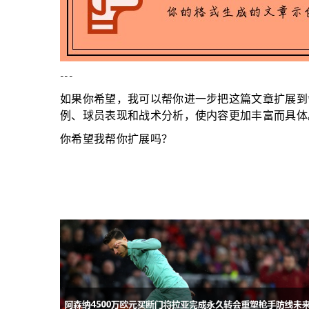
---
如果你希望，我可以帮你进一步把这篇文章扩展到**
例、球员表现和战术分析，使内容更加丰富而具体
你希望我帮你扩展吗？