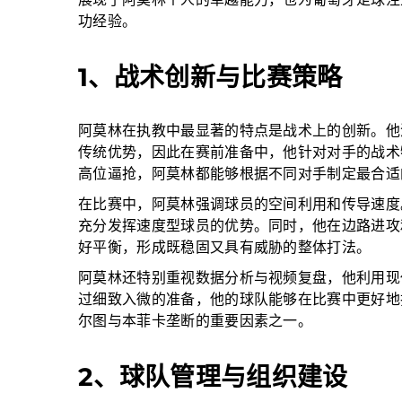
展现了阿莫林个人的卓越能力，也为葡萄牙足球注
功经验。
1、战术创新与比赛策略
阿莫林在执教中最显著的特点是战术上的创新。他
传统优势，因此在赛前准备中，他针对对手的战术
高位逼抢，阿莫林都能够根据不同对手制定最合适
在比赛中，阿莫林强调球员的空间利用和传导速度
充分发挥速度型球员的优势。同时，他在边路进攻
好平衡，形成既稳固又具有威胁的整体打法。
阿莫林还特别重视数据分析与视频复盘，他利用现
过细致入微的准备，他的球队能够在比赛中更好地
尔图与本菲卡垄断的重要因素之一。
2、球队管理与组织建设