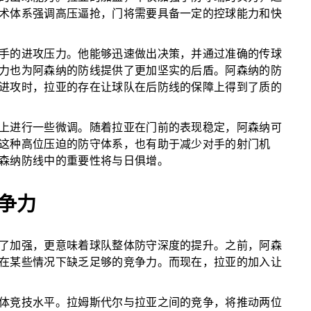
术体系强调高压逼抢，门将需要具备一定的控球能力和快
手的进攻压力。他能够迅速做出决策，并通过准确的传球
力也为阿森纳的防线提供了更加坚实的后盾。阿森纳的防
进攻时，拉亚的存在让球队在后防线的保障上得到了质的
上进行一些微调。随着拉亚在门前的表现稳定，阿森纳可
这种高位压迫的防守体系，也有助于减少对手的射门机
森纳防线中的重要性将与日俱增。
争力
了加强，更意味着球队整体防守深度的提升。之前，阿森
在某些情况下缺乏足够的竞争力。而现在，拉亚的加入让
体竞技水平。拉姆斯代尔与拉亚之间的竞争，将推动两位