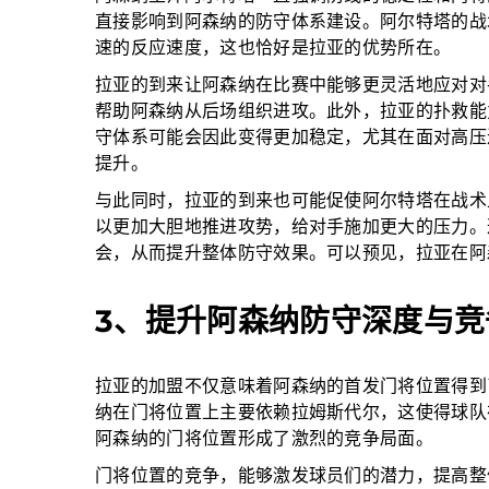
直接影响到阿森纳的防守体系建设。阿尔特塔的战
速的反应速度，这也恰好是拉亚的优势所在。
拉亚的到来让阿森纳在比赛中能够更灵活地应对对
帮助阿森纳从后场组织进攻。此外，拉亚的扑救能
守体系可能会因此变得更加稳定，尤其在面对高压
提升。
与此同时，拉亚的到来也可能促使阿尔特塔在战术
以更加大胆地推进攻势，给对手施加更大的压力。
会，从而提升整体防守效果。可以预见，拉亚在阿
3、提升阿森纳防守深度与竞
拉亚的加盟不仅意味着阿森纳的首发门将位置得到
纳在门将位置上主要依赖拉姆斯代尔，这使得球队
阿森纳的门将位置形成了激烈的竞争局面。
门将位置的竞争，能够激发球员们的潜力，提高整