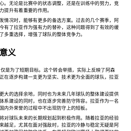
心。无论是比赛中的状态调整，还是在训练中的努力，竞
力提升有着重要的作用。
发情况时，能够有更多的备选方案。过去的几个赛季，阿
今有了拉亚作为强有力的替补，这种问题得到了有效的缓
了多重选择，增强了球队的整体竞争力。
意义
非仅仅是为了短期目标。这个转会举措，实际上反映了阿森
正在逐步构建一支更为坚实、技术更为全面的球队，拉亚
更大的选择余地，同时也为未来几年球队的整体建设提供
体系建设的同时，也在逐步完善防守阵容。拉亚作为一名
国内外荣誉的过程中不出现防守上的短板。
将对球队未来的长期规划起到积极作用。随着拉亚的经验
来越足，尤其在面对强敌时，拉亚的冷静与稳定无疑是阿