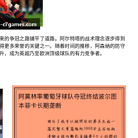
来的争冠之路铺平了道路。阿尔特塔的战术理念逐步得到
得更多荣誉的关键之一。随着时间的推移，阿森纳的防守
升，成为英超乃至欧洲顶级球队的有力竞争者。