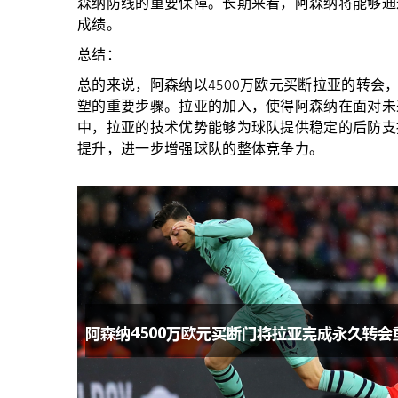
森纳防线的重要保障。长期来看，阿森纳将能够通
成绩。
总结：
总的来说，阿森纳以4500万欧元买断拉亚的转
塑的重要步骤。拉亚的加入，使得阿森纳在面对未
中，拉亚的技术优势能够为球队提供稳定的后防支
提升，进一步增强球队的整体竞争力。