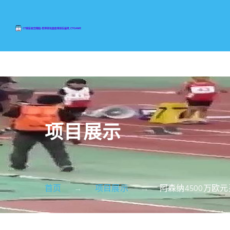
项目展示
首页
项目展示
阿森纳4500万