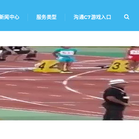
新闻中心
服务类型
沟通C7游戏入口