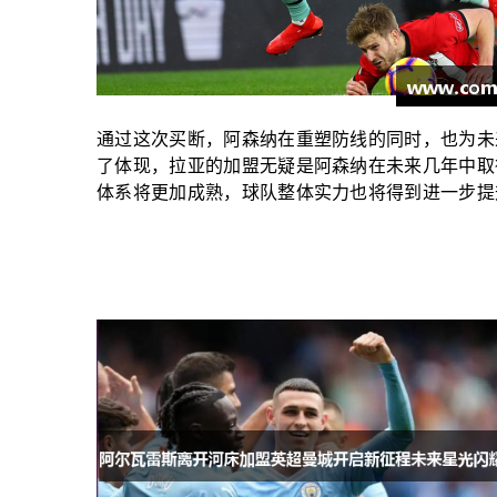
通过这次买断，阿森纳在重塑防线的同时，也为未
了体现，拉亚的加盟无疑是阿森纳在未来几年中取
体系将更加成熟，球队整体实力也将得到进一步提