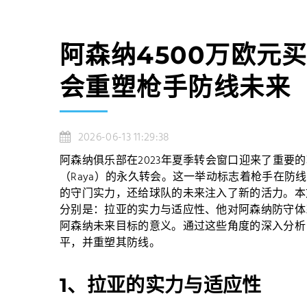
阿森纳4500万欧元
会重塑枪手防线未来
2026-06-13 11:29:38
阿森纳俱乐部在2023年夏季转会窗口迎来了重要
（Raya）的永久转会。这一举动标志着枪手在防
的守门实力，还给球队的未来注入了新的活力。本
分别是：拉亚的实力与适应性、他对阿森纳防守体
阿森纳未来目标的意义。通过这些角度的深入分析
平，并重塑其防线。
1、拉亚的实力与适应性