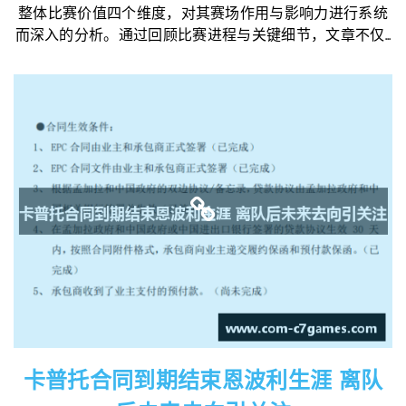
整体比赛价值四个维度，对其赛场作用与影响力进行系统
而深入的分析。通过回顾比赛进程与关键细节，文章不仅...
卡普托合同到期结束恩波利生涯 离队