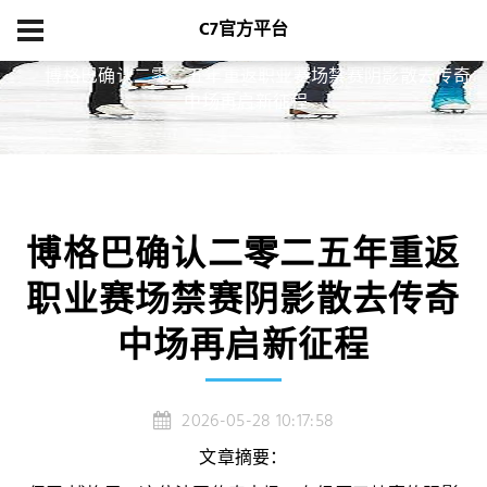
C7官方平台
首页
新闻中心
博格巴确认二零二五年重返职业赛场禁赛阴影散去传奇
中场再启新征程
博格巴确认二零二五年重返
职业赛场禁赛阴影散去传奇
中场再启新征程
2026-05-28 10:17:58
文章摘要：