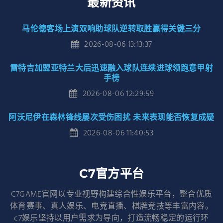
最新资讯
马伦德客场上演双响助球队逆转取胜赢得关键三分
2026-08-06 13:13:37
雷特吉加盟亚特兰大后迅速融入球队连续进球领跑意甲射
手榜
2026-08-06 12:29:59
阿沃尼伊在森林锋线屡次受伤困扰 未来表现能否恢复成疑
2026-08-06 11:40:53
C7官方平台
C7GAME官网以专业视野构建综合性娱乐平台，整合优质
体育赛事、真人娱乐、电竞直播、棋牌竞技等丰富内容。
c7娱乐坚持以用户需求为导向，打造流畅稳定的运行环