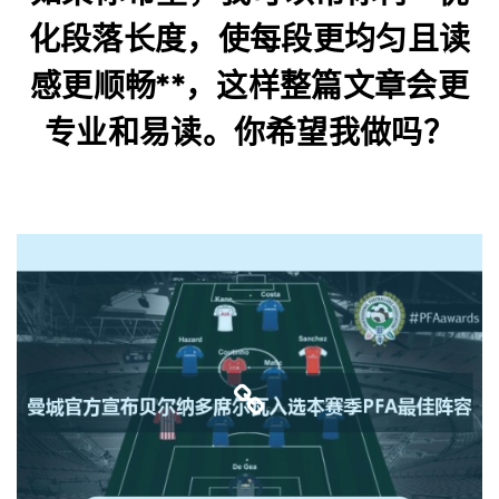
化段落长度，使每段更均匀且读
感更顺畅**，这样整篇文章会更
专业和易读。你希望我做吗？