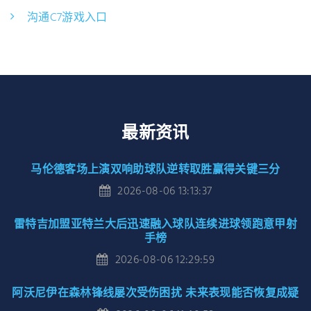
沟通C7游戏入口
最新资讯
马伦德客场上演双响助球队逆转取胜赢得关键三分
2026-08-06 13:13:37
雷特吉加盟亚特兰大后迅速融入球队连续进球领跑意甲射
手榜
2026-08-06 12:29:59
阿沃尼伊在森林锋线屡次受伤困扰 未来表现能否恢复成疑