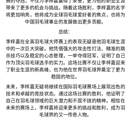
赛的夺冠，不仅为李梓嘉赢得了荣誉，更为他的职业生涯
带来了更多的机会与挑战。随着这场胜利，李梓嘉的名字
将更加响亮，他将成为全球羽毛球爱好者的焦点，也将为
中国羽毛球事业的发展做出更多贡献。
总结：
李梓嘉在全英羽毛球大师赛上的表现无疑是他羽毛球生涯
中的一次巨大突破。他凭借强大的攻击性打法、精准的跳
杀技巧以及稳定的心态管理，一举夺得冠军，证明了自己
作为顶尖羽毛球选手的实力。这场比赛不仅让李梓嘉迎来
了职业生涯的新高峰，也为他在世界羽毛球界奠定了更为
稳固的地位。
未来，李梓嘉无疑将继续在国际羽毛球赛场上展现出色的
技术和卓越的竞技状态。通过这场比赛的胜利，他证明了
自己在羽毛球领域的巨大潜力和不屈不挠的精神。相信在
未来的赛场上，李梓嘉将迎来更多的挑战和胜利，成为羽
毛球界的又一传奇人物。