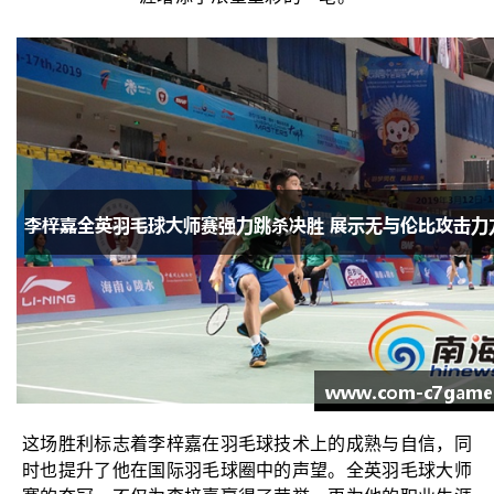
这场胜利标志着李梓嘉在羽毛球技术上的成熟与自信，同
时也提升了他在国际羽毛球圈中的声望。全英羽毛球大师