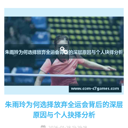
朱雨玲为何选择放弃全运会背后的深层
原因与个人抉择分析
2026-01-28 13:29:18