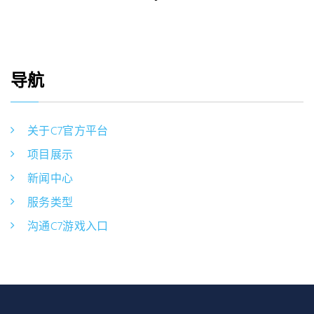
导航
关于C7官方平台
项目展示
新闻中心
服务类型
沟通C7游戏入口