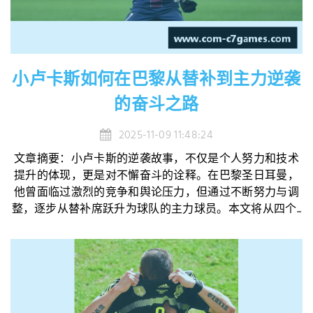
小卢卡斯如何在巴黎从替补到主力逆袭
的奋斗之路
2025-11-09 11:48:24
文章摘要：小卢卡斯的逆袭故事，不仅是个人努力和技术
提升的体现，更是对不懈奋斗的诠释。在巴黎圣日耳曼，
他曾面临过激烈的竞争和舆论压力，但通过不断努力与调
整，逐步从替补席跃升为球队的主力球员。本文将从四个...