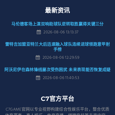
最新资讯
马伦德客场上演双响助球队逆转取胜赢得关键三分
2026-08-06 13:13:37
雷特吉加盟亚特兰大后迅速融入球队连续进球领跑意甲射
手榜
2026-08-06 12:29:59
阿沃尼伊在森林锋线屡次受伤困扰 未来表现能否恢复成疑
2026-08-06 11:40:53
C7官方平台
C7GAME官网以专业视野构建综合性娱乐平台，整合优质