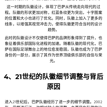
这一时期的队徽设计，体现了巴萨从传统走向现代的过
程。队徽的形状更加对称，红蓝条纹更为突出，十字图案
的位置和大小也进行了优化。同时，队徽上加入了更多的
线条，以增强其视觉冲击力，使得队徽更符合当时的设计
趋势。
此时的队徽设计不仅使得巴萨的品牌形象得到了提升，也
象征着俱乐部国际化进程的加速。随着队徽的现代化，巴
萨在国际足球舞台上的地位愈发稳固，队徽也成为了巴萨
身份的一部分，展示了其作为世界顶级俱乐部的自信与荣
光。
4、21世纪的队徽细节调整与背后
原因
进入21世纪后，巴萨队徽经历了进一步的细节调整。2002