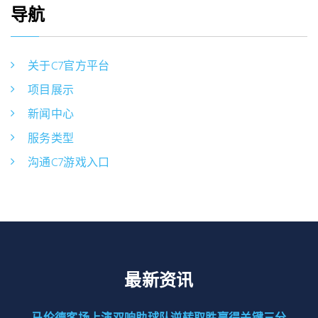
导航
关于C7官方平台
项目展示
新闻中心
服务类型
沟通C7游戏入口
最新资讯
马伦德客场上演双响助球队逆转取胜赢得关键三分