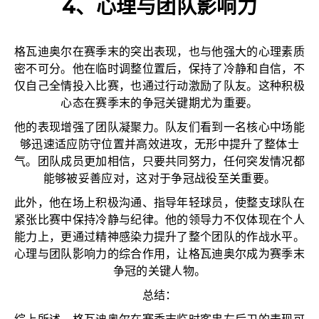
4、心理与团队影响力
格瓦迪奥尔在赛季末的突出表现，也与他强大的心理素质
密不可分。他在临时调整位置后，保持了冷静和自信，不
仅自己全情投入比赛，也通过行动激励了队友。这种积极
心态在赛季末的争冠关键期尤为重要。
他的表现增强了团队凝聚力。队友们看到一名核心中场能
够迅速适应防守位置并高效进攻，无形中提升了整体士
气。团队成员更加相信，只要共同努力，任何突发情况都
能够被妥善应对，这对于争冠战役至关重要。
此外，他在场上积极沟通、指导年轻球员，使整支球队在
紧张比赛中保持冷静与纪律。他的领导力不仅体现在个人
能力上，更通过精神感染力提升了整个团队的作战水平。
心理与团队影响力的综合作用，让格瓦迪奥尔成为赛季末
争冠的关键人物。
总结：