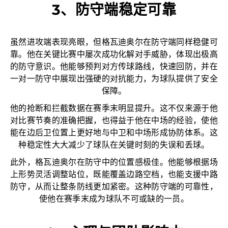
3、防守端稳定可靠
虽然进攻端表现亮眼，但格瓦迪奥尔在防守端同样稳健可
靠。他在关键比赛中屡次成功化解对手威胁，体现出极高
的防守意识。他能够预判对方传球路线，快速回防，并在
一对一防守中展现出强硬的对抗能力，为球队提供了安全
保障。
他的抢断和拦截数据在赛季末明显提升。这不仅来源于他
对比赛节奏的准确把握，也得益于他在中场的经验，使他
能在边后卫位置上更好地与中卫和中场形成协防体系。这
种稳定性大大减少了球队在关键时刻的失误和丢球。
此外，格瓦迪奥尔在防守中的位置感极佳。他能够根据场
上形势灵活调整站位，既能覆盖边路空档，也能支援中路
防守，从而让整条防线更加紧密。这种防守端的可靠性，
使他在赛季末成为球队不可或缺的一员。