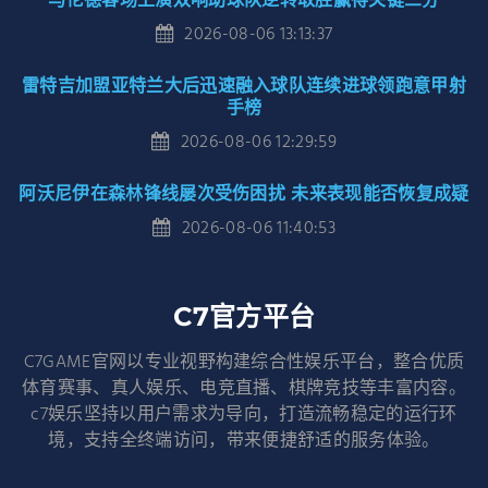
2026-08-06 13:13:37
雷特吉加盟亚特兰大后迅速融入球队连续进球领跑意甲射
手榜
2026-08-06 12:29:59
阿沃尼伊在森林锋线屡次受伤困扰 未来表现能否恢复成疑
2026-08-06 11:40:53
C7官方平台
C7GAME官网以专业视野构建综合性娱乐平台，整合优质
体育赛事、真人娱乐、电竞直播、棋牌竞技等丰富内容。
c7娱乐坚持以用户需求为导向，打造流畅稳定的运行环
境，支持全终端访问，带来便捷舒适的服务体验。