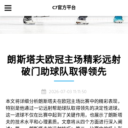
C7官方平台
首页
新闻中心
朗斯塔夫欧冠主场精彩远射破门助球队取得领先
朗斯塔夫欧冠主场精彩远射
破门助球队取得领先
2026-07-03 11:11:50
本文将详细分析朗斯塔夫在欧冠主场比赛中的精彩表现，
特别是他通过一记远射帮助球队取得领先的决定性进球。
这一进球不仅在比赛中起到了关键作用，也展示了朗斯塔
夫的技术水平和心理素质。文章将从四个方面进行深入阐