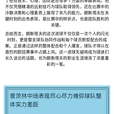
了他在技术、心理、团队配合等多个方面的卓越表现。他
不仅凭借精湛的远射技巧为球队取得领先，还在比赛中的
冷静决策和心理素质上展现了非凡的能力。朗斯塔夫在关
键时刻的出色表现，是比赛中的转折点，也是团队胜利的
关键。
总结而言，朗斯塔夫的这次进球不仅仅是一次个人的闪光
时刻，更是整支球队协同作战和每个球员默契配合的成
果。正是通过这样的整体配合和个人爆发，球队才得以在
激烈的欧冠赛事中占据上风。这一进球无疑将成为球迷们
长久谈论的话题，也为朗斯塔夫的职业生涯增添了浓墨重
彩的一笔。