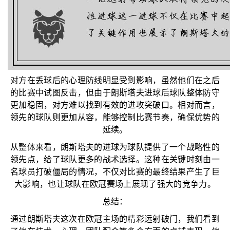
对方在丢球后的心理防线明显受到影响，虽然他们在之后
的比赛中试图反击，但由于朗斯塔夫进球后球队整体防守
更加稳固，对方难以找到有效的进攻突破口。相对而言，
领先的球队则更加从容，能够控制比赛节奏，确保优势的
延续。
从整体来看，朗斯塔夫的进球为球队提供了一个战略性的
领先点，给了球队更多的战术选择。这种在关键时刻由一
名球员打破僵局的情况，不仅对比赛的最终结果产生了巨
大影响，也让球队在欧冠赛场上展现了强大的竞争力。
总结：
通过朗斯塔夫这次在欧冠主场的精彩远射破门，我们看到