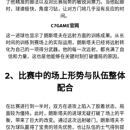
了他精准的脚法以及对比赛局势的敏锐洞察力。当他起脚
时，球速极快，角度刁钻，让对方门将几乎没有反应的时
间。
C7GAME官网
这一进球也显示了朗斯塔夫在远射方面的训练成果。从长
时间的训练到赛场上的实际运用，朗斯塔夫已经将远射转
化为自己的一项得分武器。他的每一次远射，都充满了自
信和力量，这也是他能够在关键时刻打破僵局的原因。
2、比赛中的场上形势与队伍整体
配合
在比赛进行到一半时，双方在进攻上陷入了胶着状态，局
面较为僵持。此时，朗斯塔夫的进球无疑打破了场上的平
衡，带来了巨大的改变。通过这次远射破门，朗斯塔夫不
仅为球队赢得了宝贵的领先优势，也让队伍的士气得到提