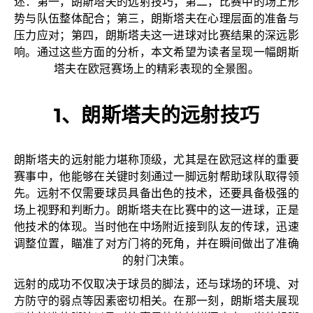
述：第一，朗斯塔夫的远射技巧；第二，比赛中的场上形
势与队伍整体配合；第三，朗斯塔夫在心理层面的准备与
压力应对；第四，朗斯塔夫这一进球对比赛结果的深远影
响。通过这些方面的分析，本文希望为读者呈现一幅朗斯
塔夫在欧冠赛场上的精彩表现的全景图。
1、朗斯塔夫的远射技巧
朗斯塔夫的远射能力堪称顶级，尤其是在欧冠这样的重要
赛事中，他能够在关键时刻通过一脚远射帮助球队取得领
先。远射不仅需要球员具备出色的技术，还要具备极强的
场上视野和判断力。朗斯塔夫在比赛中的这一进球，正是
他技术的体现。当时他在中场附近接到队友的传球，迅速
调整位置，瞄准了对方门将的死角，并在瞬间做出了准确
的射门决策。
远射的成功不仅取决于球员的脚法，还与球场的环境、对
方防守的弱点等因素密切相关。在那一刻，朗斯塔夫展现