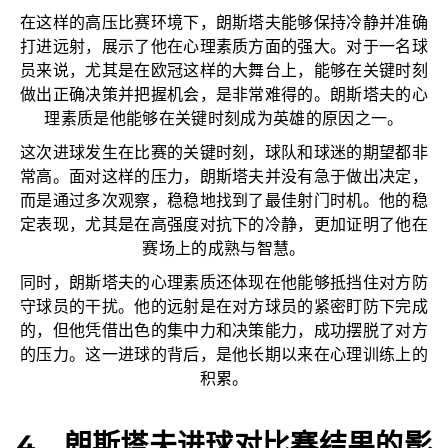
在这样的高压比赛环境下，朗斯塔夫能够保持冷静并准确
打进远射，展示了他在心理素质方面的强大。对于一名球
员来说，尤其是在欧冠这样的大舞台上，能够在关键时刻
做出正确决策并把握机会，是非常难得的。朗斯塔夫的心
理素质是他能够在关键时刻成为英雄的原因之一。
这次进球发生在比赛的关键时刻，球队和球迷的期望都非
常高。面对这样的压力，朗斯塔夫并没有急于做出决定，
而是通过多次观察，稳稳地找到了最佳射门时机。他的稳
定表现，尤其是在高强度对抗下的冷静，更加证明了他在
赛场上的成熟与智慧。
同时，朗斯塔夫的心理素质还体现在他能够抵挡住对方防
守球员的干扰。他的远射是在对方球员的紧密盯防下完成
的，但他凭借出色的集中力和决策能力，成功摆脱了对方
的压力。这一进球的背后，是他长期以来在心理训练上的
积累。
4、朗斯塔夫进球对比赛结果的影