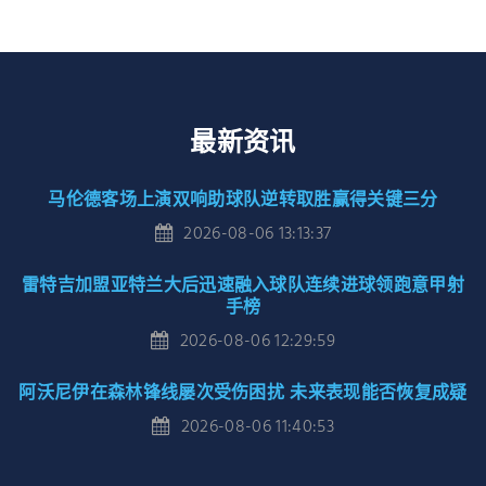
最新资讯
马伦德客场上演双响助球队逆转取胜赢得关键三分
2026-08-06 13:13:37
雷特吉加盟亚特兰大后迅速融入球队连续进球领跑意甲射
手榜
2026-08-06 12:29:59
阿沃尼伊在森林锋线屡次受伤困扰 未来表现能否恢复成疑
2026-08-06 11:40:53