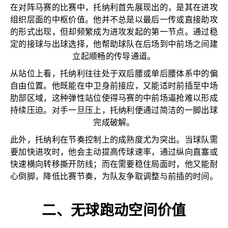
在对阵马赛的比赛中，托纳利首先展现出的，是其在进攻
组织层面的中枢价值。他并不总是以最后一传或直接助攻
的形式出现，但却频繁成为进攻发起的第一节点。通过稳
定的接球与出球选择，他帮助球队在后场到中前场之间建
立起顺畅的传导通道。
从站位上看，托纳利往往处于双后腰或单后腰体系中的偏
自由位置。他既能在中卫身前接应，又能适时前插至中场
肋部区域，这种弹性站位使得马赛的中前场逼抢难以形成
持续压迫。对手一旦压上，托纳利便通过简洁的一脚出球
完成破解。
此外，托纳利在节奏控制上的成熟度尤为突出。当球队需
要加快进攻时，他会主动提高传球速率，通过纵向直塞或
快速横向转移撕开防线；而在需要稳住局面时，他又能耐
心倒脚，降低比赛节奏，为队友争取调整与前插的时间。
二、无球跑动空间价值