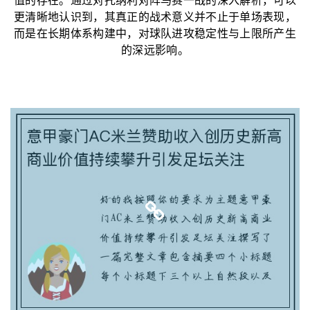
值的存在。通过对托纳利对阵马赛一战的深入解析，可以
更清晰地认识到，其真正的战术意义并不止于单场表现，
而是在长期体系构建中，对球队进攻稳定性与上限所产生
的深远影响。