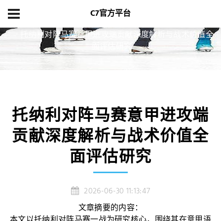
C7官方平台
首页
新闻中心
托纳利对阵马赛意甲进攻端贡献深度解析与战术价值全
面评估研究
托纳利对阵马赛意甲进攻端
贡献深度解析与战术价值全
面评估研究
2026-06-30 11:13:47
文章摘要的内容：
本文以托纳利对阵马赛一战为研究核心，围绕其在意甲语