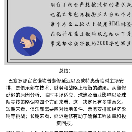
总结：
巴塞罗那官宣诺坎普翻修延迟以及蒙特惠奇临时主场安
排，是俱乐部在技术、财务和战略上权衡的结果。从翻修
延迟的原因分析、临时主场适应、球迷及商业影响以及球
队竞技策略调整四个方面来看，这一决定具有多重意义。
短期来看，俱乐部需要应对场地条件、票务安排和经济影
响等挑战；长期来看，延迟翻修有助于确保工程质量和投
资回报。