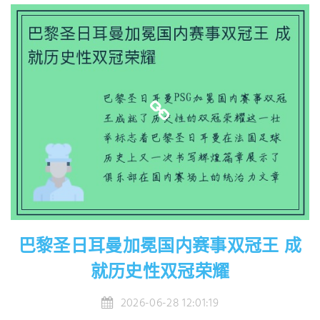
巴黎圣日耳曼加冕国内赛事双冠王 成
就历史性双冠荣耀
2026-06-28 12:01:19