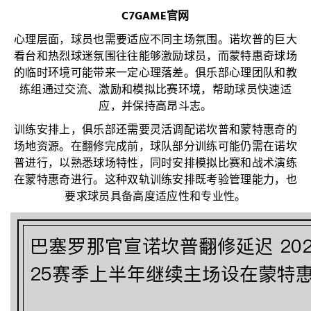
C7GAME官网
心理层面，球员也需要适应不同主场氛围。诺坎普的巨大
看台和热烈球迷氛围往往能够激励球员，而蒙特惠奇球场
的临时环境可能带来一定心理落差。俱乐部心理团队和教
练组通过交流、激励和模拟比赛环境，帮助球员快速适
应，并保持高昂斗志。
训练安排上，俱乐部还需要灵活调配诺坎普和蒙特惠奇的
场地资源。在翻修完成前，球队部分训练可能仍需在诺坎
普进行，以熟悉球场特性，同时安排模拟比赛和战术演练
在蒙特惠奇进行。这种双轨训练安排既考验管理能力，也
要求球员具备高度适应性和专业性。