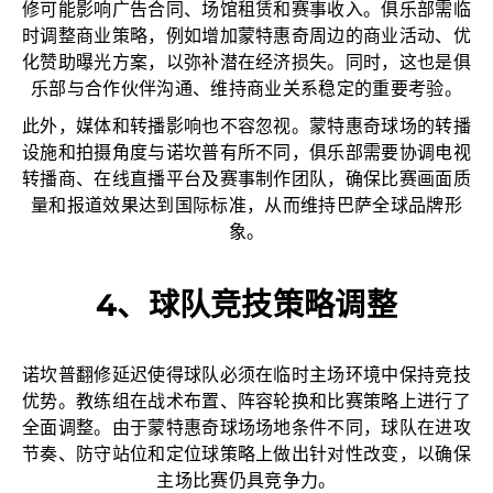
修可能影响广告合同、场馆租赁和赛事收入。俱乐部需临
时调整商业策略，例如增加蒙特惠奇周边的商业活动、优
化赞助曝光方案，以弥补潜在经济损失。同时，这也是俱
乐部与合作伙伴沟通、维持商业关系稳定的重要考验。
此外，媒体和转播影响也不容忽视。蒙特惠奇球场的转播
设施和拍摄角度与诺坎普有所不同，俱乐部需要协调电视
转播商、在线直播平台及赛事制作团队，确保比赛画面质
量和报道效果达到国际标准，从而维持巴萨全球品牌形
象。
4、球队竞技策略调整
诺坎普翻修延迟使得球队必须在临时主场环境中保持竞技
优势。教练组在战术布置、阵容轮换和比赛策略上进行了
全面调整。由于蒙特惠奇球场场地条件不同，球队在进攻
节奏、防守站位和定位球策略上做出针对性改变，以确保
主场比赛仍具竞争力。