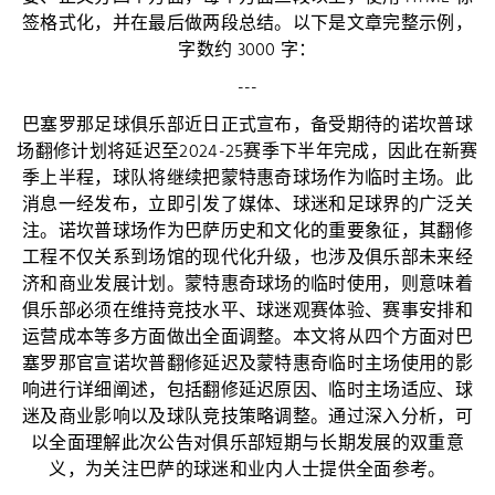
签格式化，并在最后做两段总结。以下是文章完整示例，
字数约 3000 字：
---
巴塞罗那足球俱乐部近日正式宣布，备受期待的诺坎普球
场翻修计划将延迟至2024-25赛季下半年完成，因此在新赛
季上半程，球队将继续把蒙特惠奇球场作为临时主场。此
消息一经发布，立即引发了媒体、球迷和足球界的广泛关
注。诺坎普球场作为巴萨历史和文化的重要象征，其翻修
工程不仅关系到场馆的现代化升级，也涉及俱乐部未来经
济和商业发展计划。蒙特惠奇球场的临时使用，则意味着
俱乐部必须在维持竞技水平、球迷观赛体验、赛事安排和
运营成本等多方面做出全面调整。本文将从四个方面对巴
塞罗那官宣诺坎普翻修延迟及蒙特惠奇临时主场使用的影
响进行详细阐述，包括翻修延迟原因、临时主场适应、球
迷及商业影响以及球队竞技策略调整。通过深入分析，可
以全面理解此次公告对俱乐部短期与长期发展的双重意
义，为关注巴萨的球迷和业内人士提供全面参考。