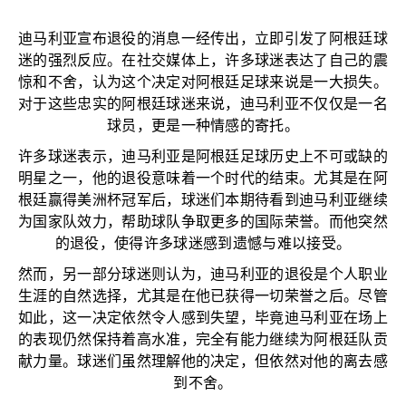
迪马利亚宣布退役的消息一经传出，立即引发了阿根廷球
迷的强烈反应。在社交媒体上，许多球迷表达了自己的震
惊和不舍，认为这个决定对阿根廷足球来说是一大损失。
对于这些忠实的阿根廷球迷来说，迪马利亚不仅仅是一名
球员，更是一种情感的寄托。
许多球迷表示，迪马利亚是阿根廷足球历史上不可或缺的
明星之一，他的退役意味着一个时代的结束。尤其是在阿
根廷赢得美洲杯冠军后，球迷们本期待看到迪马利亚继续
为国家队效力，帮助球队争取更多的国际荣誉。而他突然
的退役，使得许多球迷感到遗憾与难以接受。
然而，另一部分球迷则认为，迪马利亚的退役是个人职业
生涯的自然选择，尤其是在他已获得一切荣誉之后。尽管
如此，这一决定依然令人感到失望，毕竟迪马利亚在场上
的表现仍然保持着高水准，完全有能力继续为阿根廷队贡
献力量。球迷们虽然理解他的决定，但依然对他的离去感
到不舍。