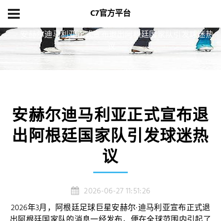
C7官方平台
首页
新闻中心
安赫尔迪马利亚正式宣布退出阿根廷国家队引发球迷热
议
安赫尔迪马利亚正式宣布退
出阿根廷国家队引发球迷热
议
2026-06-27 11:51:26
2026年3月，阿根廷足球巨星安赫尔·迪马利亚宣布正式退
出阿根廷国家队的消息一经发布，便在全球范围内引起了