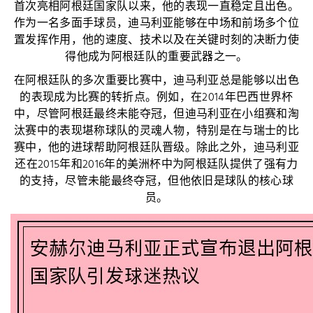
首次亮相阿根廷国家队以来，他的表现一直稳定且出色。
作为一名多面手球员，迪马利亚能够在中场和前场多个位
置发挥作用，他的速度、技术以及在关键时刻的决断力使
得他成为阿根廷队的重要武器之一。
在阿根廷队的多次重要比赛中，迪马利亚总是能够以出色
的表现成为比赛的转折点。例如，在2014年巴西世界杯
中，尽管阿根廷最终未能夺冠，但迪马利亚在小组赛和淘
汰赛中的表现堪称球队的灵魂人物，特别是在与瑞士的比
赛中，他的进球帮助阿根廷队晋级。除此之外，迪马利亚
还在2015年和2016年的美洲杯中为阿根廷队提供了强有力
的支持，尽管未能最终夺冠，但他依旧是球队的核心球
员。