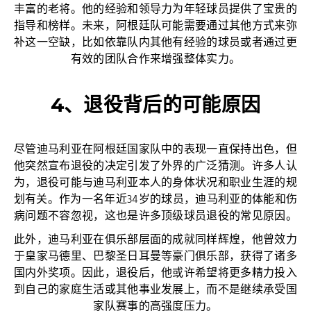
丰富的老将。他的经验和领导力为年轻球员提供了宝贵的
指导和榜样。未来，阿根廷队可能需要通过其他方式来弥
补这一空缺，比如依靠队内其他有经验的球员或者通过更
有效的团队合作来增强整体实力。
4、退役背后的可能原因
尽管迪马利亚在阿根廷国家队中的表现一直保持出色，但
他突然宣布退役的决定引发了外界的广泛猜测。许多人认
为，退役可能与迪马利亚本人的身体状况和职业生涯的规
划有关。作为一名年近34岁的球员，迪马利亚的体能和伤
病问题不容忽视，这也是许多顶级球员退役的常见原因。
此外，迪马利亚在俱乐部层面的成就同样辉煌，他曾效力
于皇家马德里、巴黎圣日耳曼等豪门俱乐部，获得了诸多
国内外奖项。因此，退役后，他或许希望将更多精力投入
到自己的家庭生活或其他事业发展上，而不是继续承受国
家队赛事的高强度压力。