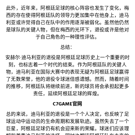
此外，近年来，阿根廷足球的核心阵容也发生了变化，梅
西的存在使得阿根廷队的领导力更加集中在他身上，迪马
利亚或许觉得自己在队中的作用逐渐被弱化。虽然他仍然
是球队的关键人物，但在梅西的光环下，退役或许是他对
于自己角色的一种理性评估。
总结：
安赫尔·迪马利亚的退役是阿根廷足球历史上一个重要的时
刻，也标志着一个时代的结束。作为阿根廷队的关键人
物，迪马利亚在国际大赛中的表现无疑为阿根廷足球赢得
了无数荣誉，他的退役令球迷倍感遗憾。然而，随着时间
的推移，阿根廷队将继续前进，新的球员将会承担起更多
责任，延续阿根廷足球的辉煌。
C7GAME官网
总的来说，迪马利亚的退役是一个个人决定，也反映了足
球运动中运动员的生命周期和发展轨迹。虽然失去了一个
巨星，阿根廷足球仍有机会迎来新的荣耀。球迷们应该理