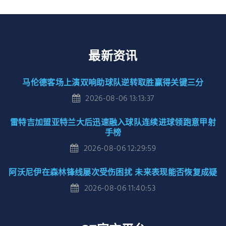
最新资讯
马伦德客场上演双响助球队逆转取胜赢得关键三分
2026-08-06 13:13:37
雷特吉加盟亚特兰大后迅速融入球队连续进球领跑意甲射
手榜
2026-08-06 12:29:59
阿沃尼伊在森林锋线屡次受伤困扰 未来表现能否恢复成疑
2026-08-06 11:40:53