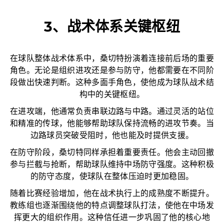
3、战术体系关键枢纽
在球队整体战术体系中，桑切特扮演着连接前后场的重要
角色。无论是组织进攻还是参与防守，他都需要在不同阶
段做出快速判断。这种多面手角色，使他成为球队战术结
构中的关键枢纽。
在进攻端，他通常负责串联边路与中路。通过灵活的站位
和精准的传球，他能够帮助球队保持流畅的进攻节奏。当
边路球员突破受阻时，他也能及时提供支援。
在防守阶段，桑切特同样承担着重要责任。他会主动回撤
参与拦截与抢断，帮助球队维持中场防守强度。这种积极
的防守态度，使球队在整体压迫时更加稳固。
随着比赛经验增加，他在战术执行上的成熟度不断提升。
教练组也逐渐围绕他的特点调整球队打法，使他在中场发
挥更大的组织作用。这种信任进一步巩固了他的核心地