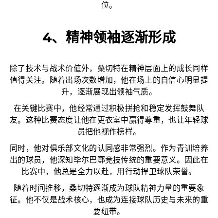
位。
4、精神领袖逐渐形成
除了技术与战术价值外，桑切特在精神层面上的成长同样
值得关注。随着出场次数增加，他在场上的自信心明显提
升，逐渐展现出领袖气质。
在关键比赛中，他经常通过积极拼抢和稳定发挥鼓舞队
友。这种比赛态度让他在更衣室中赢得尊重，也让年轻球
员把他视作榜样。
同时，他对俱乐部文化的认同感非常强烈。作为青训培养
出的球员，他深知毕尔巴鄂竞技传统的重要意义。因此在
比赛中，他总是全力以赴，用行动捍卫球队荣誉。
随着时间推移，桑切特逐渐成为球队精神力量的重要象
征。他不仅是战术核心，也成为连接球队历史与未来的重
要纽带。