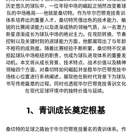
历史悠久的球队中，一位年轻中场的崛起正悄然改变着球
队的中场格局——他就是桑切特。作为毕尔巴鄂竞技青训
体系培养出的重要人才，桑切特凭借出色的技术能力、敏
锐的比赛阅读能力以及逐渐成熟的领袖气质，从一名潜力
新星逐渐成长为球队中场的绝对主力。在攻防转换、节奏
控制以及关键时刻的进球能力方面，他都展现出了与年龄
不相符的成熟度。随着比赛经验不断积累，桑切特不仅承
担起球队中场枢纽的职责，也成为球队进攻体系的重要发
动机。本文将从成长背景、技术特点、战术价值以及精神
领袖四个方面，对桑切特如何崛起并坐稳毕尔巴鄂竞技中
场核心位置进行系统阐述，展现他在新时代背景下为球队
书写传奇篇章的过程，同时也透视毕尔巴鄂竞技青训文化
在现代足球环境中的独特价值与延续。
1、青训成长奠定根基
桑切特的足球之路始于毕尔巴鄂竞技著名的青训体系。作