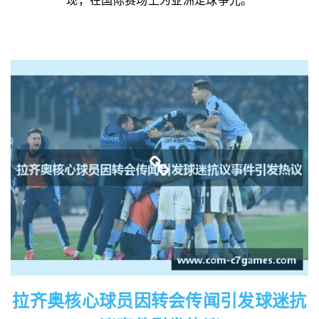
现，在国际赛场上为亚洲足球争光。
拉齐奥核心球员因转会传闻引发球迷抗