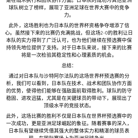
是在战术执行和团队协作方面。日本队的成功为其他亚洲
球队树立了榜样，展现了亚洲足球在世界大赛中的竞争
力。
此外，这场胜利也为日本队的世界杯资格争夺增添了信
心。虽然接下来的比赛仍充满挑战，但这场2-0的胜利让日
本队的实力得到了广泛认可，也为他们继续在预选赛中保
持领先地位提供了支持。对于日本队来说，接下来的比赛
将是一次检验其稳定性和心理素质的机会。
总结：
通过对日本队与沙特阿尔法队的这场世界杯预选赛的分
析，我们可以看到，日本队在技术、战术和团队协作方面
的优势，使得他们能够在强敌面前取得胜利。球队的防守
稳固、进攻迅猛，尤其是在关键球员的带动下，展现出了
顶级水平的竞技状态。
此外，这场比赛的胜利不仅是日本队在世界杯预选赛中的
一次成功，更是亚洲足球崛起的象征。随着赛事的深入，
日本队有望继续凭借其强大的整体实力和精湛的球员表