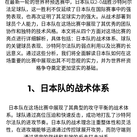
在最新一轮的世界杯预选赛中，日本队以2-0战胜沙特阿尔
法足球队，这一胜利不仅延续了日本队在国际赛事中的强
势表现，也再次证明了其足球实力的强大。从战术部署到
球员个人能力，日本队在这场比赛中展现了其优秀的团队
协作和独特的技术风格。本文将从四个方面对这场比赛的
亮点进行详细解析，具体包括：日本队的战术体系、球队
的关键球员表现、沙特阿尔法队的弱点利用以及比赛的长
远意义。通过这些分析，我们将全面解读日本队如何在这
场重要的比赛中展现出其不可忽视的实力，并为世界杯资
格争夺奠定更加坚实的基础。
1、日本队的战术体系
日本队在这场比赛中展现了其典型的攻守平衡的战术体
系。球队通过高位压迫和快速反击，成功地打乱了沙特阿
尔法队的进攻节奏。日本队的战术理念注重整体性和灵活
性，在进攻端能够迅速通过传控球展开攻势，而防守端则