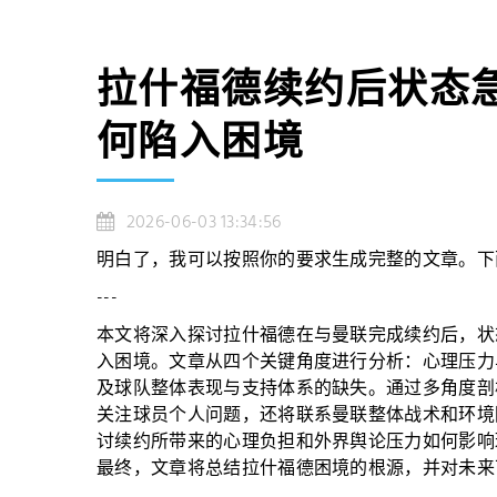
拉什福德续约后状态
何陷入困境
2026-06-03 13:34:56
明白了，我可以按照你的要求生成完整的文章。下
---
本文将深入探讨拉什福德在与曼联完成续约后，状
入困境。文章从四个关键角度进行分析：心理压力
及球队整体表现与支持体系的缺失。通过多角度剖
关注球员个人问题，还将联系曼联整体战术和环境
讨续约所带来的心理负担和外界舆论压力如何影响
最终，文章将总结拉什福德困境的根源，并对未来