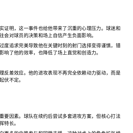
实证明，这一事件也给他带来了沉重的心理压力。球迷和
往会对球员的决策和场上自信产生负面影响。
过度追求完美导致他在关键时刻的射门选择变得谨慎，错
影响了他的效率，也降低了场上直觉和创造力。
理反差效应。他的进攻表现不再完全依赖动力驱动，而是
起伏不定。
重要因素。球队在续约后尝试多套进攻方案，但核心打法
挥特长。