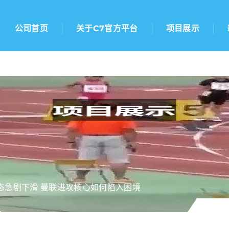
公司首页
关于C7官方平台
项目展示
态急剧下滑 曼联进攻核心如何陷入困境