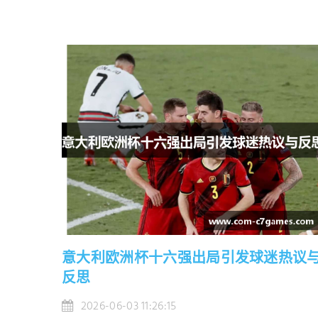
意大利欧洲杯十六强出局引发球迷热议
反思
2026-06-03 11:26:15