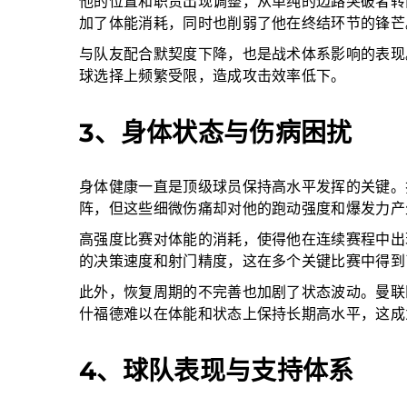
他的位置和职责出现调整，从单纯的边路突破者转
加了体能消耗，同时也削弱了他在终结环节的锋芒
与队友配合默契度下降，也是战术体系影响的表现
球选择上频繁受限，造成攻击效率低下。
3、身体状态与伤病困扰
身体健康一直是顶级球员保持高水平发挥的关键。
阵，但这些细微伤痛却对他的跑动强度和爆发力产
高强度比赛对体能的消耗，使得他在连续赛程中出
的决策速度和射门精度，这在多个关键比赛中得到
此外，恢复周期的不完善也加剧了状态波动。曼联
什福德难以在体能和状态上保持长期高水平，这成
4、球队表现与支持体系