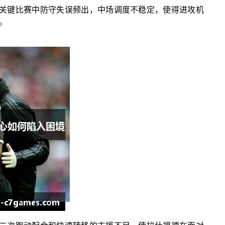
关键比赛中防守失误频出，中场调度不稳定，使得进攻机
。