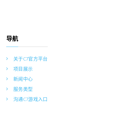
导航
关于C7官方平台
项目展示
新闻中心
服务类型
沟通C7游戏入口