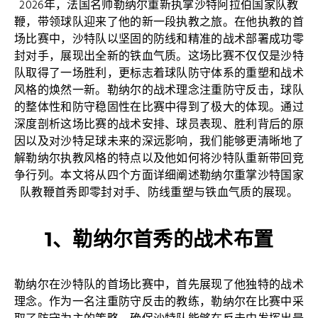
2026年，法国名帅勒纳尔重新执掌沙特阿拉伯国家队教
鞭，带领球队迎来了他的新一段执教之旅。在他执教的首
场比赛中，沙特队以坚固的防线和精准的战术部署成功零
封对手，展现出全新的铁血气质。这场比赛不仅仅是沙特
队取得了一场胜利，更标志着球队防守体系的重塑和战术
风格的焕然一新。勒纳尔的战术理念注重防守反击，球队
的整体性和防守稳固性在比赛中得到了极大的体现。通过
深度剖析这场比赛的战术安排、球员表现、胜利背后的原
因以及对沙特足球未来的深远影响，我们能够更清晰地了
解勒纳尔执教风格的特点以及他如何将沙特队重新带回竞
争行列。本文将从四个方面详细阐述勒纳尔重掌沙特国家
队教鞭首秀即零封对手、防线重塑与铁血气质的展现。
1、勒纳尔首秀的战术布置
勒纳尔在沙特队的首场比赛中，首先展现了他独特的战术
理念。作为一名注重防守反击的教练，勒纳尔在比赛中采