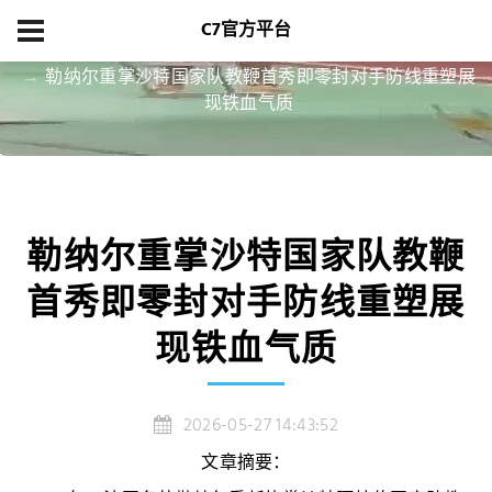
C7官方平台
首页
项目展示
勒纳尔重掌沙特国家队教鞭首秀即零封对手防线重塑展
现铁血气质
勒纳尔重掌沙特国家队教鞭
首秀即零封对手防线重塑展
现铁血气质
2026-05-27 14:43:52
文章摘要：