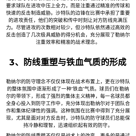
要求球队在进攻中压上全力，而是注重通过精准的传球和
快速的反击制造威胁。沙特队的边锋在比赛中承担了重要
的进攻责任，他们的突破和传中时刻让对方防线充满压
力。尽管进攻的次数相对较少，但沙特队依然通过高效的
反击创造了几次极具威胁的得分机会，充分展现了勒纳尔
注重效率和精准的战术理念。
3、防线重塑与铁血气质的形成
勒纳尔的防守理念不仅仅体现在战术布置上，更在沙特队
的整体氛围中逐渐形成了一种“铁血”气质。球员们在勒纳
尔的带领下，形成了强烈的集体主义精神，每一名球员都
全身心投入到防守工作中，充分体现出勒纳尔对于团队合
作和集体纪律性的强调。这种氛围在比赛中得到了充分展
现，尤其是面对对方反击时，沙特队的防守球员们总能保
持冷静和理智，迅速组织起有效的防守。