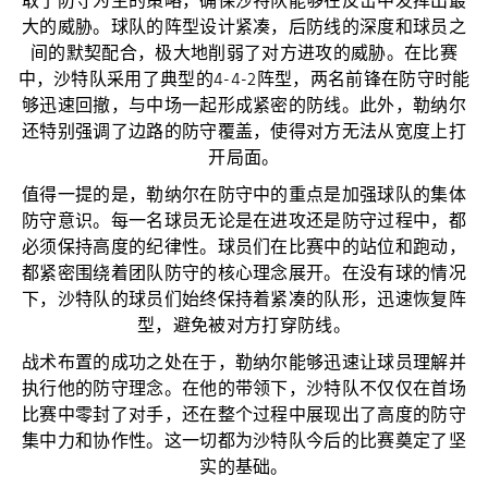
取了防守为主的策略，确保沙特队能够在反击中发挥出最
大的威胁。球队的阵型设计紧凑，后防线的深度和球员之
间的默契配合，极大地削弱了对方进攻的威胁。在比赛
中，沙特队采用了典型的4-4-2阵型，两名前锋在防守时能
够迅速回撤，与中场一起形成紧密的防线。此外，勒纳尔
还特别强调了边路的防守覆盖，使得对方无法从宽度上打
开局面。
值得一提的是，勒纳尔在防守中的重点是加强球队的集体
防守意识。每一名球员无论是在进攻还是防守过程中，都
必须保持高度的纪律性。球员们在比赛中的站位和跑动，
都紧密围绕着团队防守的核心理念展开。在没有球的情况
下，沙特队的球员们始终保持着紧凑的队形，迅速恢复阵
型，避免被对方打穿防线。
战术布置的成功之处在于，勒纳尔能够迅速让球员理解并
执行他的防守理念。在他的带领下，沙特队不仅仅在首场
比赛中零封了对手，还在整个过程中展现出了高度的防守
集中力和协作性。这一切都为沙特队今后的比赛奠定了坚
实的基础。