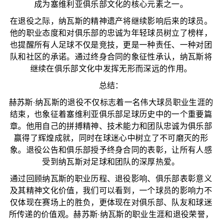
成为塞维利亚俱乐部文化的核心元素之一。
在退役之际，纳瓦斯的精神遗产将继续影响后来的球员。
他的职业态度和对俱乐部的忠诚为年轻球员树立了榜样，
也提醒所有人足球不仅是竞技，更是一种责任、一种对团
队和社区的承诺。通过终身合同的象征性承认，纳瓦斯将
继续在俱乐部文化中发挥无形而深远的作用。
总结：
赫苏斯·纳瓦斯的退役不仅标志着一名伟大球员职业生涯的
结束，也象征着塞维利亚俱乐部足球历史中的一个重要篇
章。他用自己的拼搏精神、技术能力和团队忠诚为俱乐部
赢得了辉煌成就，同时在球迷心中树立了不可磨灭的形
象。退役公告和俱乐部授予终身合同的表彰，让所有人感
受到纳瓦斯对足球和团队的深厚热爱。
通过回顾纳瓦斯的职业历程、退役影响、俱乐部表彰意义
及其精神文化价值，我们可以看到，一个球员的影响力不
仅体现在赛场上的胜负，更体现在对俱乐部、队友和球迷
所传递的价值观。赫苏斯·纳瓦斯的职业生涯和退役荣誉，