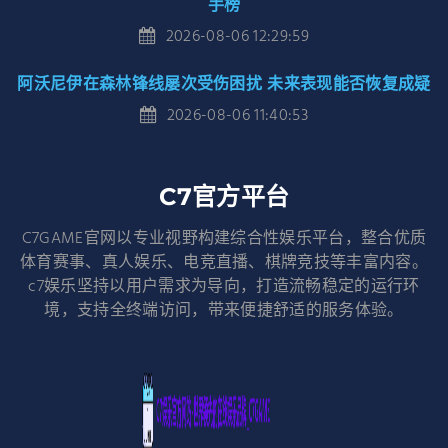
手榜
2026-08-06 12:29:59
阿沃尼伊在森林锋线屡次受伤困扰 未来表现能否恢复成疑
2026-08-06 11:40:53
C7官方平台
C7GAME官网以专业视野构建综合性娱乐平台，整合优质
体育赛事、真人娱乐、电竞直播、棋牌竞技等丰富内容。
c7娱乐坚持以用户需求为导向，打造流畅稳定的运行环
境，支持全终端访问，带来便捷舒适的服务体验。