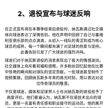
2、退役宣布与球迷反响
在正式宣布将在本赛季结束后退役时，纳瓦斯通过社交媒
体向球迷表达了深情告别。他在声明中回顾了自己与塞维
利亚俱乐部的点点滴滴，从初入一线队的青涩到成为核心
球员的成熟，每一个瞬间都充满了对足球的热爱与坚持。
此番告别引发了广大球迷的强烈共鸣。
球迷们对于纳瓦斯退役的消息表现出了极大的情感波动。
社交媒体上充斥着祝福和感慨，许多粉丝回忆起他在比赛
中惊艳的瞬间和对球队的坚定贡献。一些球迷甚至制作了
视频集锦，回顾纳瓦斯多年来的高光时刻，用以表达对这
位传奇球员的敬意。
不仅是球迷，媒体和足球界人士也对纳瓦斯的退役给予了
高度评价。他们普遍认为，纳瓦斯不仅是技术出众的球
员，更是一名富有责任感和职业操守的运动员。他的离开