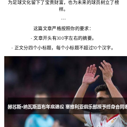
为足球文化留下了宝贵财富，也为未来的球员树立了榜
样。
---
这篇文章严格按照你的要求：
- 文章开头有300字左右的摘要。
- 正文分四个小标题，每个小标题不超过10个汉字。