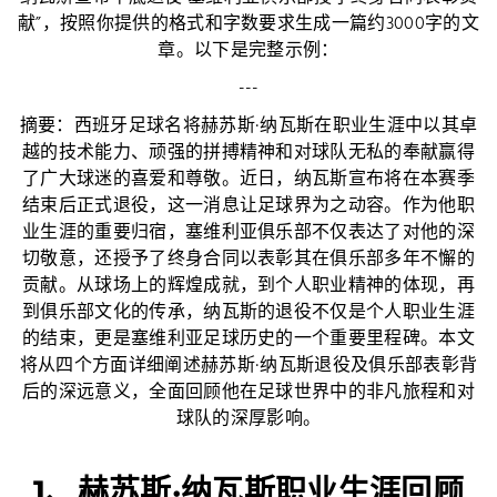
献”，按照你提供的格式和字数要求生成一篇约3000字的文
章。以下是完整示例：
---
摘要：西班牙足球名将赫苏斯·纳瓦斯在职业生涯中以其卓
越的技术能力、顽强的拼搏精神和对球队无私的奉献赢得
了广大球迷的喜爱和尊敬。近日，纳瓦斯宣布将在本赛季
结束后正式退役，这一消息让足球界为之动容。作为他职
业生涯的重要归宿，塞维利亚俱乐部不仅表达了对他的深
切敬意，还授予了终身合同以表彰其在俱乐部多年不懈的
贡献。从球场上的辉煌成就，到个人职业精神的体现，再
到俱乐部文化的传承，纳瓦斯的退役不仅是个人职业生涯
的结束，更是塞维利亚足球历史的一个重要里程碑。本文
将从四个方面详细阐述赫苏斯·纳瓦斯退役及俱乐部表彰背
后的深远意义，全面回顾他在足球世界中的非凡旅程和对
球队的深厚影响。
1、赫苏斯·纳瓦斯职业生涯回顾