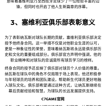
意味着塞维利亚乃至西班牙足球少了一位经验丰富的边
锋，但同时也开启了他人生新篇章的序幕。
3、塞维利亚俱乐部表彰意义
为了表彰纳瓦斯对球队长期的贡献，塞维利亚俱乐部决定
授予他终身合同。这一举措不仅是对他职业生涯的认可，
更是一种象征性的荣誉，意味着纳瓦斯将永远是俱乐部历
史和文化的重要组成部分。俱乐部官方声明中强调，他的
职业精神和对球队的忠诚是所有球员学习的榜样。
终身合同的授予还反映了俱乐部对球员个人价值的尊重。
纳瓦斯在球队中的角色不仅局限于场上表现，他还积极参
与年轻球员的培养和团队建设，帮助新生代球员更好地融
入球队文化。俱乐部希望通过这种方式，让纳瓦斯继续在
幕后贡献经验和智慧，为球队的长远发展提供支持。
C7GAME官网