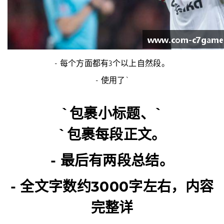
- 每个方面都有3个以上自然段。
- 使用了`
`包裹小标题、`
`包裹每段正文。
- 最后有两段总结。
- 全文字数约3000字左右，内容
完整详