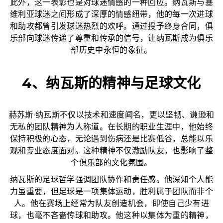
此外，这一表彰也是对球迷情感的一种回应。纳瓦斯与塞
维利亚球迷之间形成了深厚的情感纽带，他的每一次进球
和助攻都曾引发球迷热烈的欢呼。通过授予终身合同，俱
乐部向球迷传递了尊重和传承的信号，让纳瓦斯成为俱乐
部历史中永恒的象征。
4、纳瓦斯的精神与足球文化
赫苏斯·纳瓦斯不仅以技术和速度闻名，更以坚韧、谦逊和
无私的团队精神为人称道。在长期的职业生涯中，他始终
保持积极的心态，无论遇到伤病还是比赛低谷，总能以乐
观和专业态度面对。这种精神不仅激励队友，也影响了整
个俱乐部的文化氛围。
纳瓦斯的足球哲学强调团队协作和责任感。他深知个人能
力虽重要，但足球是一项集体运动，胜利属于团队而非个
人。他在赛场上经常为队友创造机会，即使自己少有进
球，也毫不吝啬传球和助攻。他这种以集体为重的精神，