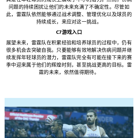
其是在年轻球员的成长上展现了不小的潜力。然而，伤病
问题的持续困扰让他们的未来充满了不确定性。尽管如
此，雷霆队依然能够通过战术调整、管理优化以及球员的
持续成长，来应对这一挑战。
C7游戏入口
展望未来，雷霆队在积累经验和培养球员的过程中，仍有
很多机会去突破自我。只要能够有效地解决伤病问题并继
续发挥年轻球员的潜力，雷霆队完全有可能在接下来的赛
季中迎来属于他们的辉煌时刻，甚至挑战更高的目标。雷
霆的未来，依然值得期待。