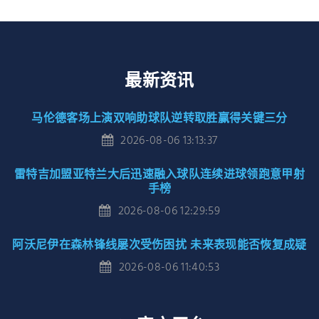
最新资讯
马伦德客场上演双响助球队逆转取胜赢得关键三分
2026-08-06 13:13:37
雷特吉加盟亚特兰大后迅速融入球队连续进球领跑意甲射
手榜
2026-08-06 12:29:59
阿沃尼伊在森林锋线屡次受伤困扰 未来表现能否恢复成疑
2026-08-06 11:40:53