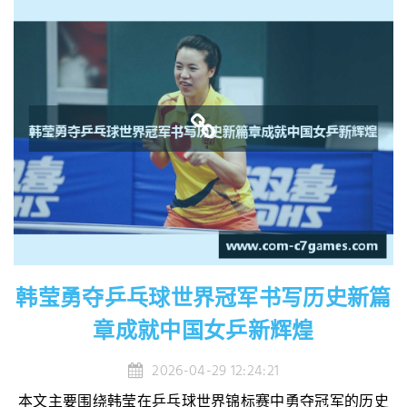
韩莹勇夺乒乓球世界冠军书写历史新篇
章成就中国女乒新辉煌
2026-04-29 12:24:21
本文主要围绕韩莹在乒乓球世界锦标赛中勇夺冠军的历史