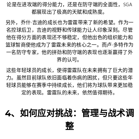
论是在进攻端的得分能力，还是在防守端的全面性，SGA
都展现出了极高的天赋和成熟度。
另外，乔什·吉迪的成长也为雷霆带来了新的希望。作为一
名控球后卫，吉迪的视野和传球能力让人印象深刻。尽管
他在得分方面的表现还不够稳定，但他出色的组织能力和
篮球智商使他成为了雷霆未来的核心之一。而卢·多特作为
一名防守专家，他的拼劲和防守端的表现也逐渐赢得了外
界的认可。
这些年轻球员的成长，使得雷霆队在未来拥有了巨大的潜
力。虽然目前球队依旧面临着伤病的困扰，但只要这些年
轻球员能够在赛季中持续成长，他们将为球队带来更加稳
定的表现。雷霆队的未来，依然值得期待。
4、如何应对挑战：管理与战术调
整