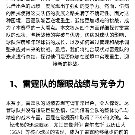
凭借出色的战绩一度展现出了强劲的竞争力。然而，伤病
的困扰使得这支队伍的发展之路充满了不确定性。面对这
种困境，雷霆队能否逆境重生，迎接更加艰难的挑战，成
为了本赛季的一大看点。本文将从四个方面详细探讨雷霆
队的现状，包括战绩的突破与优势，伤病对球队的影响，
球队深度和年轻球员的成长，以及如何通过管理和战术调
整来应对未来的挑战。最后，我们将结合现状对雷霆队的
未来进行总结，探讨他们是否能够在逆境中实现重生，迎
接新的挑战。
1、雷霆队的耀眼战绩与竞争力
本赛季，雷霆队的战绩表现可谓非常出色，令人惊讶。尽
管球队并没有超级巨星坐镇，但凭借着全队的整体协作与
精密的战术布置，雷霆在常规赛中取得了不小的突破。年
轻球员的迅速崛起，尤其是像谢伊·吉尔杰斯-亚历山大
（SGA）等核心球员的表现，成为了雷霆能够稳步向前的