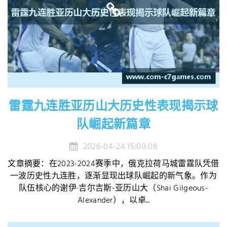
雷霆九连胜亚历山大历史性表现揭示球
队崛起新篇章
2026-04-24 15:00:08
文章摘要：在2023-2024赛季中，俄克拉荷马城雷霆队凭借
一波历史性九连胜，逐渐显现出球队崛起的新气象。作为
队伍核心的谢伊·吉尔吉斯-亚历山大（Shai Gilgeous-
Alexander），以卓...