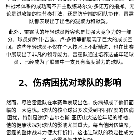
种战术体系的成功离不开主教练马尔文·多诺万的指挥。无
论是进攻端的快节奏打法，还是防守端的团队协作，雷霆
队都表现出了出色的凝聚力和默契。
此外，雷霆队的年轻球员阵容也是其强大竞争力的一部
分。球员如乔什·吉迪、卢·多特等都展现了巨大的成长空
间。这些年轻球员不仅在个人技术上不断精进，也在比赛
中展现出了非凡的领导能力。雷霆队通过培养这些年轻球
员，已经成为了联盟中一支具有高度潜力的球队。
2、伤病困扰对球队的影响
然而，尽管雷霆队在本赛季表现出色，伤病却成了他们面
临的一大隐忧。球队的核心球员多次受到不同程度的伤病
困扰，特别是谢伊·吉尔杰斯-亚历山大这位年轻的领袖，
他的健康状况对球队的影响尤其重大。每当他因伤缺席，
雷霆的整体战斗力便大打折扣，这也让球队的稳定性成为