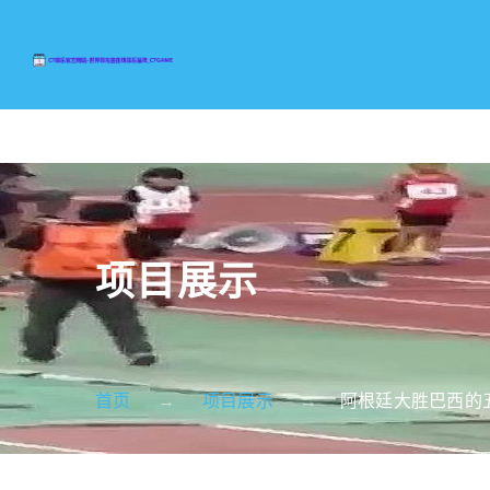
项目展示
首页
项目展示
阿根廷大胜巴西的