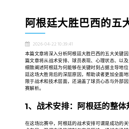
阿根廷大胜巴西的五
2026-04-22 10:39:41
本篇文章将深入分析阿根廷大胜巴西的五大关键因
篇文章将从战术安排、球员表现、心理状态、以及
细致阐述阿根廷为何能够在关键时刻占据主导地位
廷这场大胜背后的深层原因，帮助读者更加全面地
限于战术和技术层面，还涵盖了球员心态与外部因
赛解析。
1、战术安排：阿根廷的整体
在这场比赛中，阿根廷的战术安排可谓是成功的关