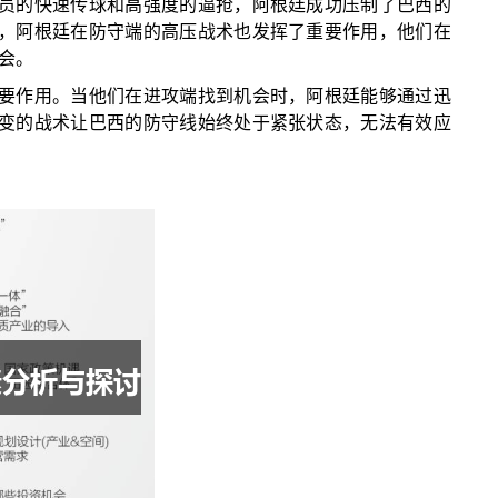
员的快速传球和高强度的逼抢，阿根廷成功压制了巴西的
，阿根廷在防守端的高压战术也发挥了重要作用，他们在
会。
要作用。当他们在进攻端找到机会时，阿根廷能够通过迅
变的战术让巴西的防守线始终处于紧张状态，无法有效应