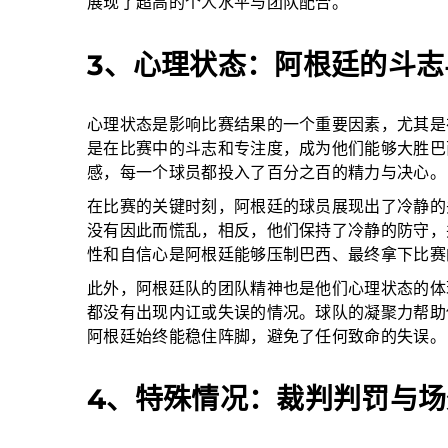
展现了超高的个人水平与团队配合。
3、心理状态：阿根廷的斗志
心理状态是影响比赛结果的一个重要因素，尤其是
是在比赛中的斗志和专注度，成为他们能够大胜巴
感，每一个球员都投入了百分之百的精力与决心。
在比赛的关键时刻，阿根廷的球员展现出了冷静的
没有因此而慌乱，相反，他们保持了冷静的防守，
性和自信心是阿根廷能够压制巴西、最终拿下比赛
此外，阿根廷队的团队精神也是他们心理状态的体
都没有出现内讧或失误的情况。球队的凝聚力帮助
阿根廷始终能稳住阵脚，避免了任何致命的失误。
4、特殊情况：裁判判罚与场