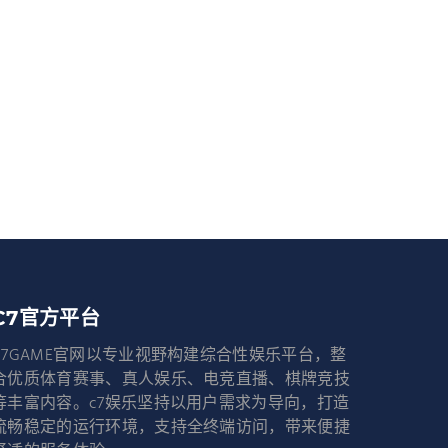
C7官方平台
C7GAME官网以专业视野构建综合性娱乐平台，整
合优质体育赛事、真人娱乐、电竞直播、棋牌竞技
等丰富内容。c7娱乐坚持以用户需求为导向，打造
流畅稳定的运行环境，支持全终端访问，带来便捷