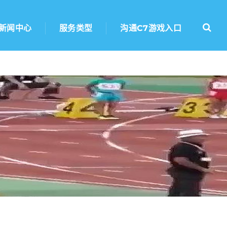
新闻中心
服务类型
沟通C7游戏入口