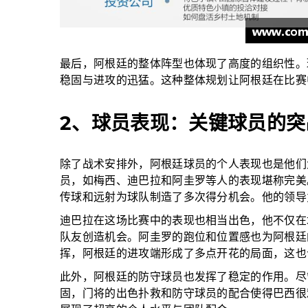
最后，阿根廷的整体阵型也体现了高度的组织性。
稳固与进攻的迅猛。这种整体规划让阿根廷在比赛
2、球员表现：关键球员的突
除了战术安排外，阿根廷球员的个人表现也是他们
员，如梅西、迪巴拉和阿圭罗等人的表现堪称完美
传球和远射为球队制造了多次得分机会。他的领导
迪巴拉在这场比赛中的表现也相当出色，他不仅在
队友创造机会。阿圭罗的跑位和位置感也为阿根廷
挥，阿根廷的进攻端形成了多点开花的局面，这也
此外，阿根廷的防守球员也发挥了稳定的作用。尽
固，门将的出色扑救和防守球员的配合使得巴西很