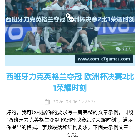
西班牙力克英格兰夺冠 欧洲杯决赛2比
1荣耀时刻
2026-04-16 13:27:27
好的，我可以根据你的要求写一篇完整的文章示例，围绕
“西班牙力克英格兰夺冠 欧洲杯决赛2比1荣耀时刻”，满足
你提出的格式、字数段落和结构要求。下面是示例文章：
---C7G...