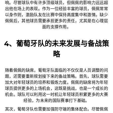
响。尽管球队中有许多顶级球员，但佩佩的影响力远远超
出他在场上的表现。作为一位经验丰富的球员，佩佩常常
以身作则，激励队友在比赛中保持高度集中和激情。缺少
佩佩后，其他球员需要承担更多的责任，尤其是在心理层
面的支撑作用。
4、葡萄牙队的未来发展与备战策
略
随着佩佩的缺席，葡萄牙队面临的不仅仅是人员调整的问
题，还需要重新规划接下来的备战策略。首先，球队需要
加大对年轻球员的培养和锻炼力度。佩佩的缺席将为年轻
球员提供更多的上场机会，这既是挑战，也是一个成长的
机会。球队可以利用这一时机让年轻球员积累更多的大赛
经验，为未来的国际赛事打下基础。
其次，葡萄牙队也需要加强防守端的集体配合。尽管佩佩