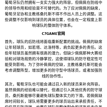
葡萄牙队仍然拥有一支实力强大的阵容，但佩佩在防线中
的领导作用和经验是不可替代的。为了应对佩佩的缺席，
葡萄牙足协和主教练桑托斯不得不作出人员上的调整。这
些调整不仅影响到球员的具体位置，也会在一定程度上影
响球队的整体防守体系。
C7GAME官网
首先，球队的后防线将面临重新配置的挑战。佩佩的缺席
让年轻球员，如若塔、达洛特等，肩负起更多的责任。这
些年轻球员虽然拥有很高的潜力，但缺少佩佩那种大赛经
验和对球场局势的冷静掌控，这使得球队的防守稳定性可
能受到影响。为了弥补佩佩的空缺，主教练桑托斯可能会
考虑调整阵型，增加更多的防守型中场球员，或者加强防
线的协作性。
其次，葡萄牙队也可能会通过召入新的球员来补充阵容。
虽然佩佩的经验难以替代，但通过引入其他优秀的防守球
员，桑托斯能够尽量避免球队整体实力的下滑。若佩佩缺
席时间较长，球队将需要更多的球员站出来承担责任，不