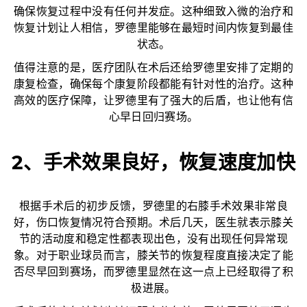
确保恢复过程中没有任何并发症。这种细致入微的治疗和
恢复计划让人相信，罗德里能够在最短时间内恢复到最佳
状态。
值得注意的是，医疗团队在术后还给罗德里安排了定期的
康复检查，确保每个康复阶段都能有针对性的治疗。这种
高效的医疗保障，让罗德里有了强大的后盾，也让他有信
心早日回归赛场。
2、手术效果良好，恢复速度加快
根据手术后的初步反馈，罗德里的右膝手术效果非常良
好，伤口恢复情况符合预期。术后几天，医生就表示膝关
节的活动度和稳定性都表现出色，没有出现任何异常现
象。对于职业球员而言，膝关节的恢复程度直接决定了能
否尽早回到赛场，而罗德里显然在这一点上已经取得了积
极进展。