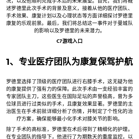
况，以及他顺利完成手术后的未来展望。首先，我们将概
述罗德里此次手术的背景及意义，接着从他的医疗团队、
手术效果、康复计划以及心理状态等方面详细探讨罗德里
康复的乐观前景。最后，我们将总结这一事件对于曼城队
的影响以及罗德里的未来潜力。
C7游戏入口
1、专业医疗团队为康复保驾护航
罗德里选择了顶级的医疗团队进行右膝手术，这无疑为他
的康复提供了强有力的保障。此次手术由一支经验丰富的
专家团队主刀，这些医生在国际足坛的声誉极高，曾为多
位球员进行过类似的手术，且康复效果显著。罗德里的主
治医生在手术前就详细分析了伤情，并制定了个性化的治
疗方案，确保能够最小化手术对膝关节的影响。
除了手术的高标准，罗德里在术后得到了精细化的护理。
在专业团队的指导下，他进行了为期数天的重度监控，以