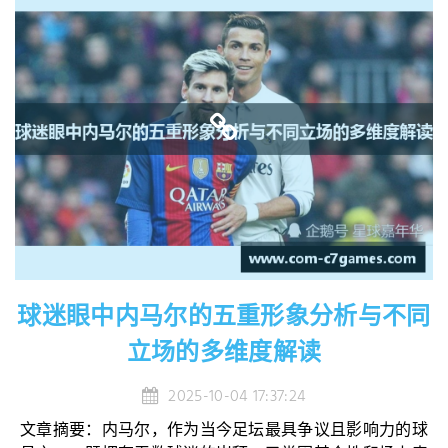
球迷眼中内马尔的五重形象分析与不同
立场的多维度解读
2025-10-04 17:37:24
文章摘要：内马尔，作为当今足坛最具争议且影响力的球