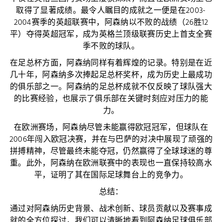
取得了显著成绩。最令人瞩目的成就之一便是在2003-
2004赛季的英超联赛中，阿森纳以不败的战绩（26胜12
平）夺得英超冠军，成为英格兰顶级联赛历史上首支全赛
季不败的球队。
在足总杯方面，阿森纳同样有着辉煌的记录。特别是在近
几十年，阿森纳多次捧起足总杯奖杯，成为历史上最成功
的俱乐部之一。阿森纳的足总杯成就不仅反映了球队强大
的比赛经验，也展示了俱乐部在关键时刻应对压力的能
力。
在欧洲赛场，阿森纳尽管未能赢得欧冠冠军，但球队在
2006年闯入欧冠决赛，并在与巴萨的对决中展现了顽强的
拼搏精神，尽管最终未能夺冠，仍然赢得了全球球迷的尊
重。此外，阿森纳在欧洲联赛中的表现也一直保持较高水
平，证明了其在国际足球舞台上的竞争力。
总结：
通过对阿森纳历史背景、战术创新、球员贡献以及赛事成
就的全方位探讨，我们可以清晰地看到阿森纳足球俱乐部