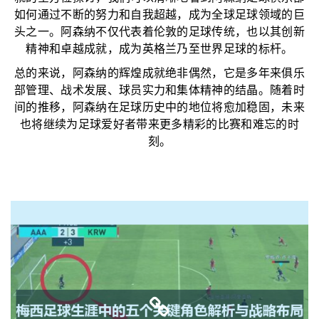
如何通过不断的努力和自我超越，成为全球足球领域的巨
头之一。阿森纳不仅代表着伦敦的足球传统，也以其创新
精神和卓越成就，成为英格兰乃至世界足球的标杆。
总的来说，阿森纳的辉煌成就绝非偶然，它是多年来俱乐
部管理、战术发展、球员实力和集体精神的结晶。随着时
间的推移，阿森纳在足球历史中的地位将愈加稳固，未来
也将继续为足球爱好者带来更多精彩的比赛和难忘的时
刻。