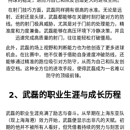
持球的稳定，进而为自己和队友创造更大的进攻空间。
在射门技巧方面，武磊同样拥有很高的水准。无论是远
射、近射还是头球，武磊都能够在关键时刻打破对方的防
线。他的射门极具威胁，尤其是对于门前的处理能力，精
准度和力度兼备。武磊能够在高压环境下冷静决策，并且
迅速完成高质量的射门，往往能轻松打破僵局。
此外，武磊的场上视野和判断能力也为他创造了更多进球
机会。在比赛中，他不仅善于借助自身速度冲破防线，还
能够通过精准的跑位吸引对方防守，从而为自己和队友创
造空档。这种全方位的进攻手段，使得武磊成为一名难以
防守的顶级前锋。
2、武磊的职业生涯与成长历程
武磊的职业生涯充满了励志与奋斗。从早期在上海东亚队
（现上海海港）效力开始，武磊便显示出非凡的天赋。初
期的他并不被所有人看好，但凭借着持续的努力与刻苦训