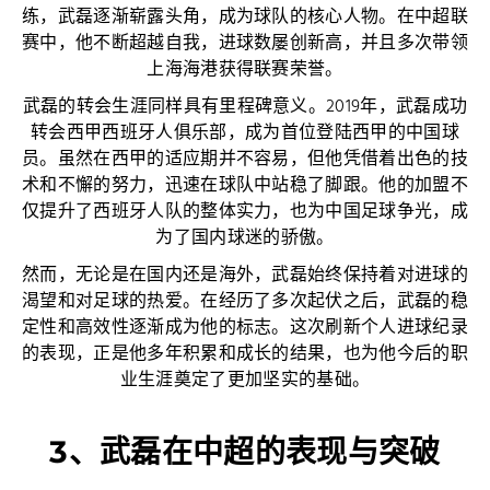
练，武磊逐渐崭露头角，成为球队的核心人物。在中超联
赛中，他不断超越自我，进球数屡创新高，并且多次带领
上海海港获得联赛荣誉。
武磊的转会生涯同样具有里程碑意义。2019年，武磊成功
转会西甲西班牙人俱乐部，成为首位登陆西甲的中国球
员。虽然在西甲的适应期并不容易，但他凭借着出色的技
术和不懈的努力，迅速在球队中站稳了脚跟。他的加盟不
仅提升了西班牙人队的整体实力，也为中国足球争光，成
为了国内球迷的骄傲。
然而，无论是在国内还是海外，武磊始终保持着对进球的
渴望和对足球的热爱。在经历了多次起伏之后，武磊的稳
定性和高效性逐渐成为他的标志。这次刷新个人进球纪录
的表现，正是他多年积累和成长的结果，也为他今后的职
业生涯奠定了更加坚实的基础。
3、武磊在中超的表现与突破