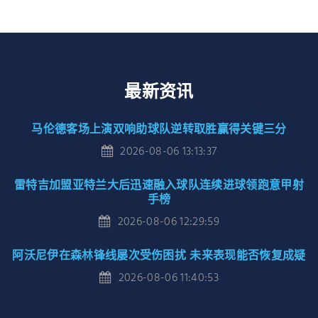
最新资讯
马伦德客场上演双响助球队逆转取胜赢得关键三分
2026-08-06 13:13:37
雷特吉加盟亚特兰大后迅速融入球队连续进球领跑意甲射
手榜
2026-08-06 12:29:59
阿沃尼伊在森林锋线屡次受伤困扰 未来表现能否恢复成疑
2026-08-06 11:40:53