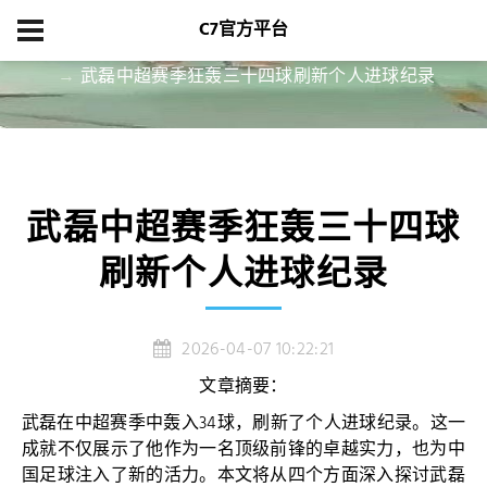
C7官方平台
首页
项目展示
武磊中超赛季狂轰三十四球刷新个人进球纪录
武磊中超赛季狂轰三十四球
刷新个人进球纪录
2026-04-07 10:22:21
文章摘要：
武磊在中超赛季中轰入34球，刷新了个人进球纪录。这一
成就不仅展示了他作为一名顶级前锋的卓越实力，也为中
国足球注入了新的活力。本文将从四个方面深入探讨武磊