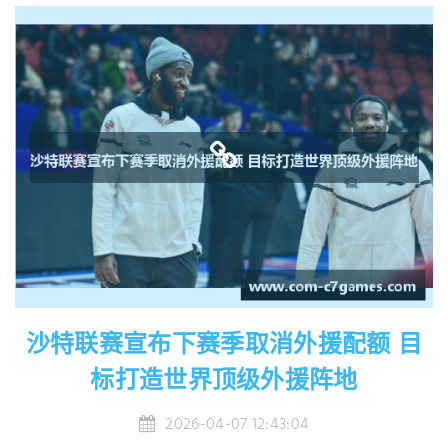
沙特联赛宣布下赛季取消外援配额 目
标打造世界顶级外援阵地
2026-04-07 12:43:04