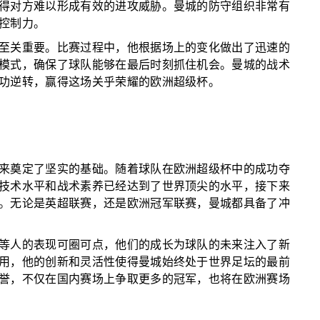
得对方难以形成有效的进攻威胁。曼城的防守组织非常有
控制力。
至关重要。比赛过程中，他根据场上的变化做出了迅速的
模式，确保了球队能够在最后时刻抓住机会。曼城的战术
功逆转，赢得这场关乎荣耀的欧洲超级杯。
来奠定了坚实的基础。随着球队在欧洲超级杯中的成功夺
技术水平和战术素养已经达到了世界顶尖的水平，接下来
。无论是英超联赛，还是欧洲冠军联赛，曼城都具备了冲
等人的表现可圈可点，他们的成长为球队的未来注入了新
用，他的创新和灵活性使得曼城始终处于世界足坛的最前
誉，不仅在国内赛场上争取更多的冠军，也将在欧洲赛场