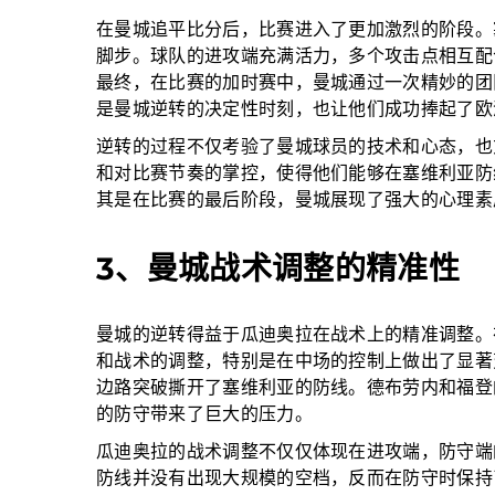
在曼城追平比分后，比赛进入了更加激烈的阶段。
脚步。球队的进攻端充满活力，多个攻击点相互配
最终，在比赛的加时赛中，曼城通过一次精妙的团
是曼城逆转的决定性时刻，也让他们成功捧起了欧
逆转的过程不仅考验了曼城球员的技术和心态，也
和对比赛节奏的掌控，使得他们能够在塞维利亚防
其是在比赛的最后阶段，曼城展现了强大的心理素
3、曼城战术调整的精准性
曼城的逆转得益于瓜迪奥拉在战术上的精准调整。
和战术的调整，特别是在中场的控制上做出了显著
边路突破撕开了塞维利亚的防线。德布劳内和福登
的防守带来了巨大的压力。
瓜迪奥拉的战术调整不仅仅体现在进攻端，防守端
防线并没有出现大规模的空档，反而在防守时保持