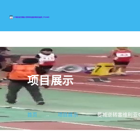
项目展示
首页
项目展示
曼城逆转塞维利亚