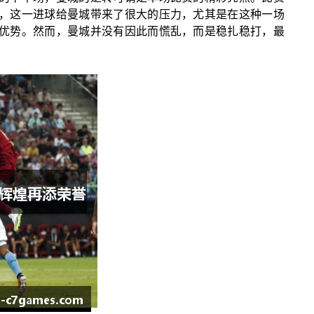
，这一进球给曼城带来了很大的压力，尤其是在这种一场
优势。然而，曼城并没有因此而慌乱，而是稳扎稳打，最