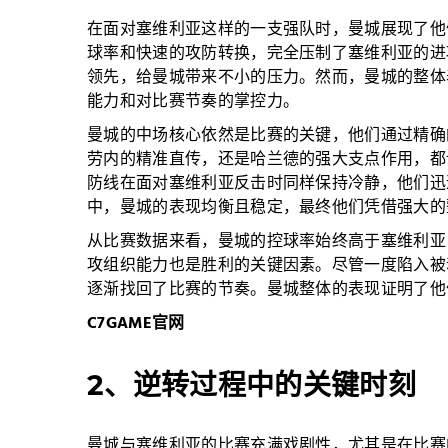
在面对塞维利亚这样的一支强队时，曼城展现了他
球率和快速的攻防转换，完全压制了塞维利亚的进
领先，给曼城带来不小的压力。然而，曼城的整体
能力和对比赛节奏的掌控力。
曼城的中场核心依然是比赛的关键，他们通过精确
劳内的精准直传，还是哈兰德的强大支点作用，都
防线在面对塞维利亚反击时同样保持冷静，他们迅
中，曼城的表现均衡且稳定，最终他们凭借强大的
从比赛数据来看，曼城的控球率始终高于塞维利亚
攻组织能力也是胜利的关键因素。尽管一度陷入被
逐渐找回了比赛的节奏。曼城整体的表现证明了他
C7GAME官网
2、逆转过程中的关键时刻
曼城与塞维利亚的比赛充满戏剧性，尤其是在比赛