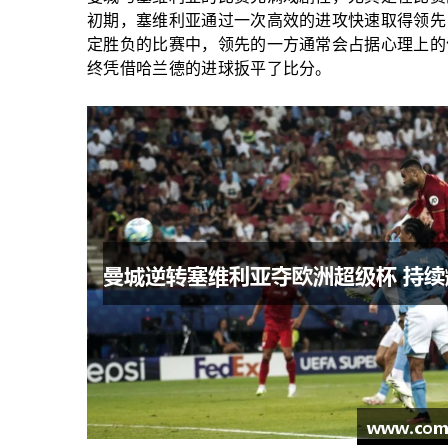
初期，塞维利亚通过一次高效的进攻快速取得领先
定胜负的比赛中，领先的一方通常会占据心理上的
终凭借哈兰德的进球扳平了比分。