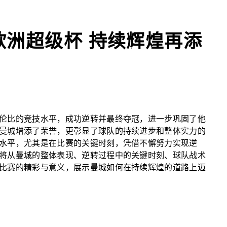
欧洲超级杯 持续辉煌再添
伦比的竞技水平，成功逆转并最终夺冠，进一步巩固了他
曼城增添了荣誉，更彰显了球队的持续进步和整体实力的
水平，尤其是在比赛的关键时刻，凭借不懈努力实现逆
将从曼城的整体表现、逆转过程中的关键时刻、球队战术
比赛的精彩与意义，展示曼城如何在持续辉煌的道路上迈