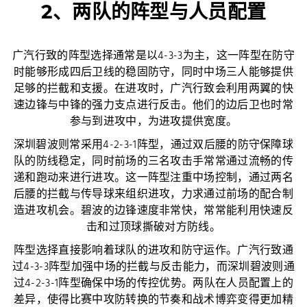
2、两队的阵型与人员配置
广汽行致的阵型选择通常是以4-3-3为主，这一阵型在防守
时能够形成四后卫线的稳固防守，同时中场三人能够提供
足够的拦截和支援。在进攻时，广汽行致会利用两翼的快
速边锋与中锋的强力支点进行反击。他们的边后卫也时常
参与到进攻中，为进攻提供宽度。
深圳碧波则常采用4-2-3-1阵型，通过双后腰的防守保障球
队的防线稳定，同时前场的三名攻击手常常通过流畅的传
递和跑动来进行进攻。这一阵型注重中场控制，通过两名
后腰的拦截与传导球来组织进攻，力求通过前场的配合制
造进攻机会。碧波的边锋速度非常快，常常能利用快速反
击和过顶球撕破对方防线。
阵型选择直接影响着球队的进攻和防守运作。广汽行致通
过4-3-3阵型加强中场的拦截与反击能力，而深圳碧波则通
过4-2-3-1阵型确保中场的传控优势。两队在人员配置上的
差异，使得比赛中攻防转换的节奏和战术博弈变得更加精