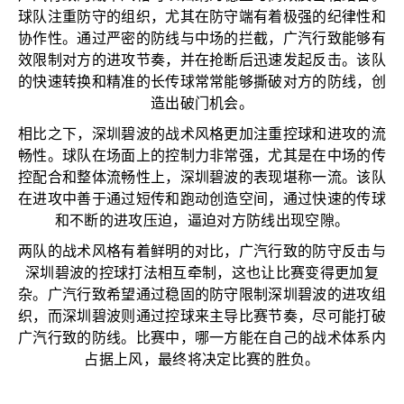
球队注重防守的组织，尤其在防守端有着极强的纪律性和
协作性。通过严密的防线与中场的拦截，广汽行致能够有
效限制对方的进攻节奏，并在抢断后迅速发起反击。该队
的快速转换和精准的长传球常常能够撕破对方的防线，创
造出破门机会。
相比之下，深圳碧波的战术风格更加注重控球和进攻的流
畅性。球队在场面上的控制力非常强，尤其是在中场的传
控配合和整体流畅性上，深圳碧波的表现堪称一流。该队
在进攻中善于通过短传和跑动创造空间，通过快速的传球
和不断的进攻压迫，逼迫对方防线出现空隙。
两队的战术风格有着鲜明的对比，广汽行致的防守反击与
深圳碧波的控球打法相互牵制，这也让比赛变得更加复
杂。广汽行致希望通过稳固的防守限制深圳碧波的进攻组
织，而深圳碧波则通过控球来主导比赛节奏，尽可能打破
广汽行致的防线。比赛中，哪一方能在自己的战术体系内
占据上风，最终将决定比赛的胜负。