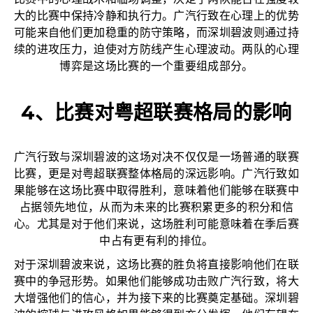
比赛中的心理战术和临场调整，决定了两队能否在强度较
大的比赛中保持冷静和执行力。广汽行致在心理上的优势
可能来自他们更加稳重的防守策略，而深圳碧波则通过持
续的进攻压力，迫使对方防线产生心理波动。两队的心理
博弈是这场比赛的一个重要组成部分。
4、比赛对粤超联赛格局的影响
广汽行致与深圳碧波的这场对决不仅仅是一场普通的联赛
比赛，更是对粤超联赛整体格局的深远影响。广汽行致如
果能够在这场比赛中取得胜利，意味着他们能够在联赛中
占据领先地位，从而为未来的比赛积累更多的积分和信
心。尤其是对于他们来说，这场胜利可能意味着在季后赛
中占有更有利的排位。
对于深圳碧波来说，这场比赛的胜负将直接影响他们在联
赛中的争冠形势。如果他们能够成功击败广汽行致，将大
大增强他们的信心，并为接下来的比赛奠定基础。深圳碧