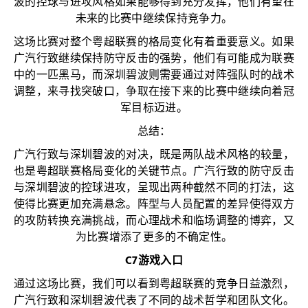
波的控球与进攻风格如果能够得到充分发挥，他们有望在
未来的比赛中继续保持竞争力。
这场比赛对整个粤超联赛的格局变化有着重要意义。如果
广汽行致继续保持防守反击的强势，他们有可能成为联赛
中的一匹黑马，而深圳碧波则需要通过对阵强队时的战术
调整，来寻找突破口，争取在接下来的比赛中继续向着冠
军目标迈进。
总结：
广汽行致与深圳碧波的对决，既是两队战术风格的较量，
也是粤超联赛格局变化的关键节点。广汽行致的防守反击
与深圳碧波的控球进攻，呈现出两种截然不同的打法，这
使得比赛更加充满悬念。阵型与人员配置的差异使得双方
的攻防转换充满挑战，而心理战术和临场调整的博弈，又
为比赛增添了更多的不确定性。
C7游戏入口
通过这场比赛，我们可以看到粤超联赛的竞争日益激烈，
广汽行致和深圳碧波代表了不同的战术哲学和团队文化。