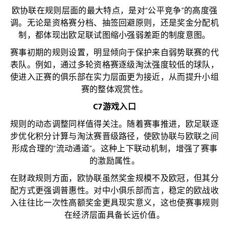
欧协联在规则层面的最大特点，是对“公平竞争”的高度强
调。无论是资格赛分档、抽签回避原则，还是奖金分配机
制，都体现出欧足联试图缩小强弱差距的制度意图。
赛事初期的规则设置，明显倾向于保护来自弱势联赛的代
表队。例如，通过多轮资格赛逐级淘汰强度较低的球队，
使进入正赛的俱乐部在实力层面更为接近，从而提升小组
赛的整体观赏性。
C7游戏入口
规则的动态调整同样值得关注。随着赛事推进，欧足联逐
步优化积分计算与淘汰赛晋级路径，使欧协联与欧联之间
形成合理的“流动通道”。这种上下联动机制，增强了赛事
的激励属性。
在财政规则方面，欧协联虽然奖金规模不及欧冠，但其分
配方式更强调普惠性。对中小俱乐部而言，稳定的欧战收
入往往比一次性高额奖金更具现实意义，这也使赛事规则
在经济层面具备长远价值。