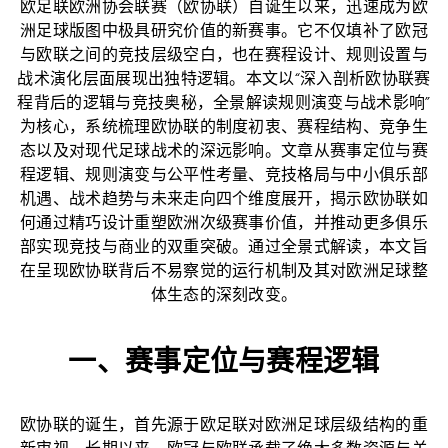
欧足联欧洲协会联赛（欧协联）自诞生以来，迅速成为欧
洲足球版图中极具研究价值的新赛事。它不仅填补了欧冠
与欧联之间的竞技层级空白，也在赛程设计、规则设置与
战术演化层面展现出独特逻辑。本文以“深入剖析欧协联赛
程背后的逻辑与竞技奥秘，全景解读规则演变与战术影响”
为核心，系统梳理欧协联的制度初衷、赛程结构、竞争生
态以及对现代足球战术的深远影响。文章从赛事定位与赛
程逻辑、规则演变与公平性考量、竞技格局与中小俱乐部
机遇、战术趋势与未来走向四个维度展开，揭示欧协联如
何通过精巧设计重塑欧洲次级赛事价值，并推动更多俱乐
部实现竞技与商业的双重突破。通过全景式解读，本文旨
在呈现欧协联背后不易察觉的运行机制及其对欧洲足球整
体生态的深刻改变。
一、赛事定位与赛程逻辑
欧协联的诞生，首先源于欧足联对欧洲足球层级结构的重