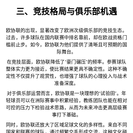
三、竞技格局与俱乐部机遇
欧协联的出现，显著改变了欧洲次级俱乐部的竞技生态。
过去，许多球队在国内联赛中排名靠前，却在欧战资格门
槛前止步。如今，欧协联为他们提供了清晰且可预期的国
际舞台。
在竞技层面，欧协联降低了“豪门碾压”的频率。参赛球队
整体实力更为接近，使比赛结果更具不确定性。这种不确
定性不仅提升了观赏性，也增强了球队的心理投入与战术
准备深度。
对于俱乐部运营而言，欧协联是一块理想的“试验田”。年
轻球员可以在洲际赛事中积累经验，教练团队也能在相对
可控的压力下检验战术思路，从而为未来冲击更高层级赛
事打下基础。
同时，欧协联还放大了区域足球文化的多样性。来自不同
国家和联赛的球队，通过频繁交手形成交流，这种文化碰