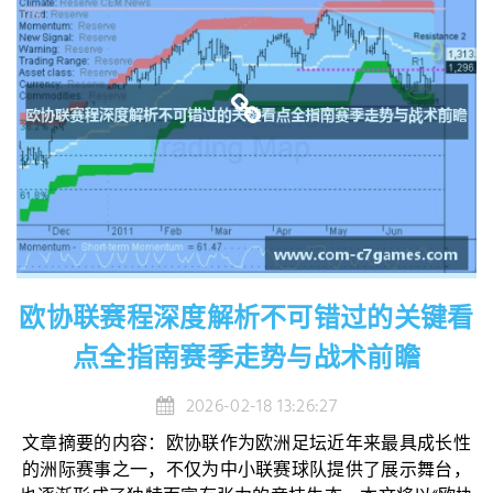
欧协联赛程深度解析不可错过的关键看
点全指南赛季走势与战术前瞻
2026-02-18 13:26:27
文章摘要的内容：欧协联作为欧洲足坛近年来最具成长性
的洲际赛事之一，不仅为中小联赛球队提供了展示舞台，