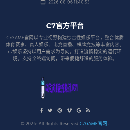
2026-08-06 11:40:53
C7官方平台
C7GAME官网以专业视野构建综合性娱乐平台，整合优质
体育赛事、真人娱乐、电竞直播、棋牌竞技等丰富内容。
c7娱乐坚持以用户需求为导向，打造流畅稳定的运行环
境，支持全终端访问，带来便捷舒适的服务体验。
©
2026
- All Rights Reserved
C7GAME官网
.