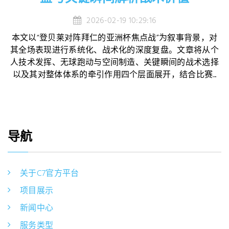
2026-02-19 10:29:16
本文以“登贝莱对阵拜仁的亚洲杯焦点战”为叙事背景，对
其全场表现进行系统化、战术化的深度复盘。文章将从个
人技术发挥、无球跑动与空间制造、关键瞬间的战术选择
以及其对整体体系的牵引作用四个层面展开，结合比赛...
导航
关于C7官方平台
项目展示
新闻中心
服务类型