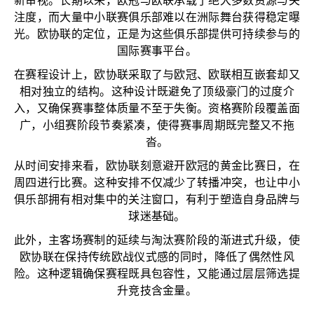
新审视。长期以来，欧冠与欧联承载了绝大多数资源与关
注度，而大量中小联赛俱乐部难以在洲际舞台获得稳定曝
光。欧协联的定位，正是为这些俱乐部提供可持续参与的
国际赛事平台。
在赛程设计上，欧协联采取了与欧冠、欧联相互嵌套却又
相对独立的结构。这种设计既避免了顶级豪门的过度介
入，又确保赛事整体质量不至于失衡。资格赛阶段覆盖面
广，小组赛阶段节奏紧凑，使得赛事周期既完整又不拖
沓。
从时间安排来看，欧协联刻意避开欧冠的黄金比赛日，在
周四进行比赛。这种安排不仅减少了转播冲突，也让中小
俱乐部拥有相对集中的关注窗口，有利于塑造自身品牌与
球迷基础。
此外，主客场赛制的延续与淘汰赛阶段的渐进式升级，使
欧协联在保持传统欧战仪式感的同时，降低了偶然性风
险。这种逻辑确保赛程既具包容性，又能通过层层筛选提
升竞技含金量。