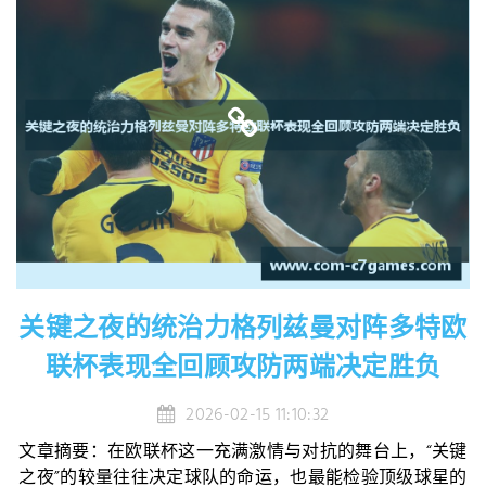
关键之夜的统治力格列兹曼对阵多特欧
联杯表现全回顾攻防两端决定胜负
2026-02-15 11:10:32
文章摘要：在欧联杯这一充满激情与对抗的舞台上，“关键
之夜”的较量往往决定球队的命运，也最能检验顶级球星的