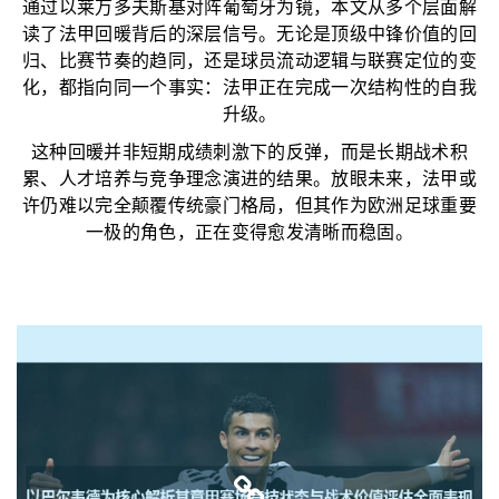
通过以莱万多夫斯基对阵葡萄牙为镜，本文从多个层面解
读了法甲回暖背后的深层信号。无论是顶级中锋价值的回
归、比赛节奏的趋同，还是球员流动逻辑与联赛定位的变
化，都指向同一个事实：法甲正在完成一次结构性的自我
升级。
这种回暖并非短期成绩刺激下的反弹，而是长期战术积
累、人才培养与竞争理念演进的结果。放眼未来，法甲或
许仍难以完全颠覆传统豪门格局，但其作为欧洲足球重要
一极的角色，正在变得愈发清晰而稳固。