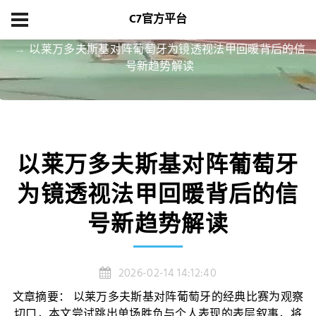
C7官方平台
首页
项目展示
以莱万多夫斯基对阵葡萄牙为镜透视法甲回暖背后的信
号新趋势解读
以莱万多夫斯基对阵葡萄牙
为镜透视法甲回暖背后的信
号新趋势解读
2026-02-14 14:12:40
文章摘要： 以莱万多夫斯基对阵葡萄牙的经典比赛为观察
切口，本文尝试跳出单场胜负与个人表现的表层叙事，将