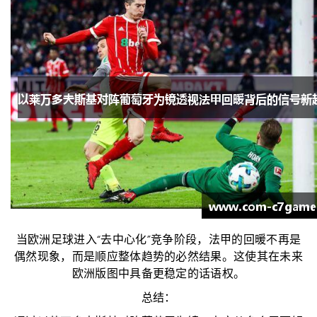
当欧洲足球进入“去中心化”竞争阶段，法甲的回暖不再是
偶然现象，而是顺应整体趋势的必然结果。这使其在未来
欧洲版图中具备更稳定的话语权。
总结：