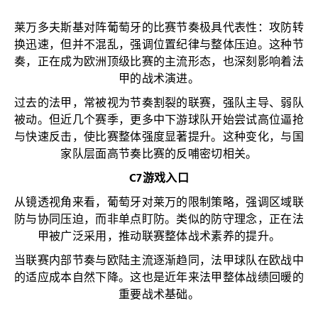
莱万多夫斯基对阵葡萄牙的比赛节奏极具代表性：攻防转
换迅速，但并不混乱，强调位置纪律与整体压迫。这种节
奏，正在成为欧洲顶级比赛的主流形态，也深刻影响着法
甲的战术演进。
过去的法甲，常被视为节奏割裂的联赛，强队主导、弱队
被动。但近几个赛季，更多中下游球队开始尝试高位逼抢
与快速反击，使比赛整体强度显著提升。这种变化，与国
家队层面高节奏比赛的反哺密切相关。
C7游戏入口
从镜透视角来看，葡萄牙对莱万的限制策略，强调区域联
防与协同压迫，而非单点盯防。类似的防守理念，正在法
甲被广泛采用，推动联赛整体战术素养的提升。
当联赛内部节奏与欧陆主流逐渐趋同，法甲球队在欧战中
的适应成本自然下降。这也是近年来法甲整体战绩回暖的
重要战术基础。