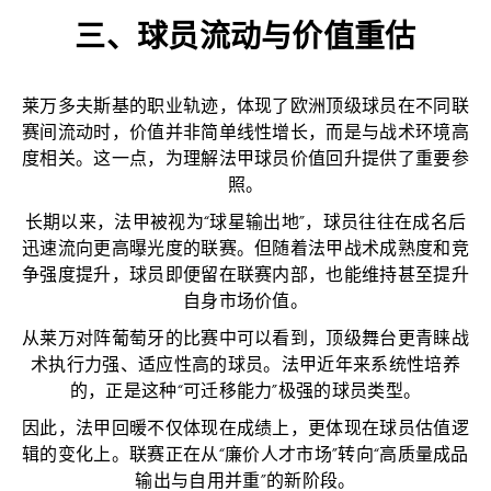
三、球员流动与价值重估
莱万多夫斯基的职业轨迹，体现了欧洲顶级球员在不同联
赛间流动时，价值并非简单线性增长，而是与战术环境高
度相关。这一点，为理解法甲球员价值回升提供了重要参
照。
长期以来，法甲被视为“球星输出地”，球员往往在成名后
迅速流向更高曝光度的联赛。但随着法甲战术成熟度和竞
争强度提升，球员即便留在联赛内部，也能维持甚至提升
自身市场价值。
从莱万对阵葡萄牙的比赛中可以看到，顶级舞台更青睐战
术执行力强、适应性高的球员。法甲近年来系统性培养
的，正是这种“可迁移能力”极强的球员类型。
因此，法甲回暖不仅体现在成绩上，更体现在球员估值逻
辑的变化上。联赛正在从“廉价人才市场”转向“高质量成品
输出与自用并重”的新阶段。