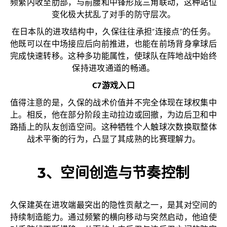
频繁内收至肋部，与前腰和中锋形成三角联动，这种站位
变化极大扰乱了对手的防守层次。
在日本队的进攻结构中，久保往往承担“连接点”的任务。
他既可以在中场接应后向前推进，也能在前场背身拿球后
完成快速转移。这种多功能属性，使球队在阵地战中始终
保持进攻通道的畅通。
C7游戏入口
值得注意的是，久保的战术价值并不完全体现在球权集中
上。相反，他在部分阶段主动拉边或回撤，为边后卫和中
路插上的队友创造空间。这种牺牲个人触球次数换取整体
战术平衡的行为，凸显了其成熟的比赛理解力。
3、空间创造与节奏控制
久保建英在进攻端最突出的隐性贡献之一，是其对空间的
持续制造能力。通过频繁的横向移动与突然启动，他迫使