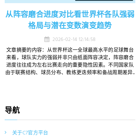
从阵容磨合进度对比看世界杯各队强弱
格局与潜在变数演变趋势
2026-02-14 12:14:58
文章摘要的内容：从世界杯这一全球最高水平的足球舞台
来看，球队实力的强弱并非只由纸面阵容决定，阵容磨合
进度往往成为左右比赛走向的重要隐性因素。不同国家队
由于联赛结构、球员分布、教练更迭频率和备战周期差异...
导航
关于C7官方平台