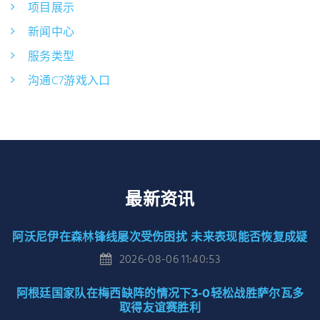
项目展示
新闻中心
服务类型
沟通C7游戏入口
最新资讯
阿沃尼伊在森林锋线屡次受伤困扰 未来表现能否恢复成疑
2026-08-06 11:40:53
阿根廷国家队在梅西缺阵的情况下3-0轻松战胜萨尔瓦多
取得友谊赛胜利