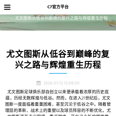
C7官方平台
首页
项目展示
尤文图斯从低谷到巅峰的复兴之路与辉煌重生历程
尤文图斯从低谷到巅峰的复
兴之路与辉煌重生历程
2026-01-12 12:08:00
尤文图斯足球俱乐部自创立以来便承载着浓厚的历史底
蕴，历经无数辉煌与低谷。然而，在进入21世纪后，尤文
图斯一度面临着重重困难，甚至沉沦于低谷之中。随着管
理层的革新、战术上的重塑以及球员阵容的不断优化，尤