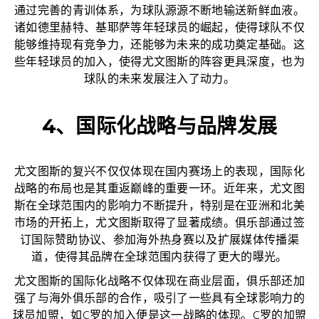
通过完善的青训体系，为球队源源不断地输送新鲜血液。
诸如德里赫特、基耶萨等年轻球员的崛起，使得球队不仅
能够维持现有竞争力，还能够为未来的成功奠定基础。这
些年轻球员的加入，使得尤文图斯的阵容更具深度，也为
球队的未来发展注入了动力。
4、国际化战略与品牌发展
尤文图斯的复兴不仅仅体现在国内赛场上的表现，国际化
战略的布局也是其重返巅峰的重要一环。近年来，尤文图
斯在全球范围内的影响力不断提升，特别是在亚洲和北美
市场的开拓上，尤文图斯取得了显著成绩。俱乐部通过签
订国际赞助协议、参加海外热身赛以及扩展媒体传播渠
道，使得其品牌在全球范围内获得了更大的曝光。
尤文图斯的国际化战略不仅体现在商业层面，俱乐部还加
强了与海外俱乐部的合作，吸引了一些具有全球影响力的
球员加盟，如C罗的加入便是这一战略的体现。C罗的加盟