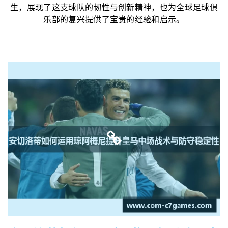
生，展现了这支球队的韧性与创新精神，也为全球足球俱
乐部的复兴提供了宝贵的经验和启示。