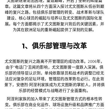
文图斯逐渐走出困境，重返巅峰，开启了全新的辉煌篇
章。这篇文章将从四个方面深入探讨尤文图斯从低谷到巅
峰的复兴之路，包括俱乐部管理的转变、战术革新与球队
建设、核心球员的崛起与培养以及尤文图斯的国际化发
展。每个方面都揭示了尤文图斯复兴背后的关键因素，并
为其在欧洲足坛的重新崛起提供了深刻的见解。
1、俱乐部管理与改革
尤文图斯的复兴之路离不开管理层的成功改革。2006年，
由于“电话门”丑闻的影响，尤文图斯曾一度跌入深渊。俱
乐部的领导层认识到，单纯依靠球员和战术的调整已经无
法应对复杂的足坛环境，管理层的改革势在必行。在此背
景下，安德烈·阿涅利家族成为尤文图斯的掌舵人，并将俱
乐部的经营模式与战略进行了全面重构。
阿涅利家族的加入带来了尤文图斯管理方式的根本性转
变。俱乐部在商业化运作、球场设施升级和品牌推广方面