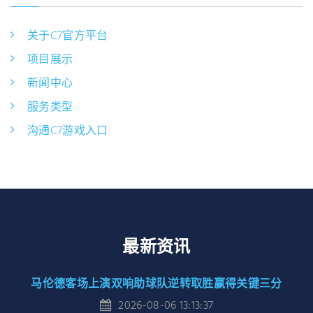
关于C7官方平台
项目展示
新闻中心
服务类型
沟通C7游戏入口
最新资讯
马伦德客场上演双响助球队逆转取胜赢得关键三分
2026-08-06 13:13:37