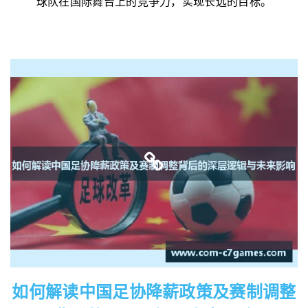
球队在国际舞台上的竞争力，实现长远的目标。
如何解读中国足协降薪政策及赛制调整