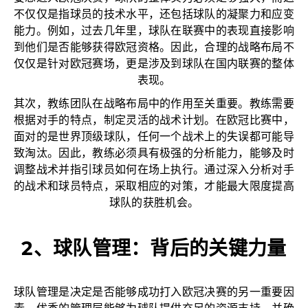
不仅仅是指球员的技术水平，还包括球队的凝聚力和应变
能力。例如，过去几年里，球队在联赛中的表现直接影响
到他们是否能够获得欧冠资格。因此，合理的战略布局不
仅仅是针对欧冠赛场，更是涉及到球队在国内联赛的整体
表现。
其次，教练团队在战略布局中的作用至关重要。教练需要
根据对手的特点，制定灵活的战术计划。在欧冠比赛中，
面对的是世界顶级球队，任何一个战术上的失误都可能导
致淘汰。因此，教练必须具有极强的分析能力，能够及时
调整战术并指引球员如何在场上执行。通过深入分析对手
的战术和球员特点，采取相应的对策，才能最大限度提高
球队的获胜机会。
2、球队管理：背后的关键力量
球队管理是决定是否能够成功打入欧冠决赛的另一重要因