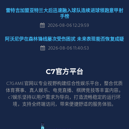
雷特吉加盟亚特兰大后迅速融入球队连续进球领跑意甲射
手榜
2026-08-06 12:29:59
阿沃尼伊在森林锋线屡次受伤困扰 未来表现能否恢复成疑
2026-08-06 11:40:53
C7官方平台
C7GAME官网以专业视野构建综合性娱乐平台，整合优质
体育赛事、真人娱乐、电竞直播、棋牌竞技等丰富内容。
c7娱乐坚持以用户需求为导向，打造流畅稳定的运行环
境，支持全终端访问，带来便捷舒适的服务体验。