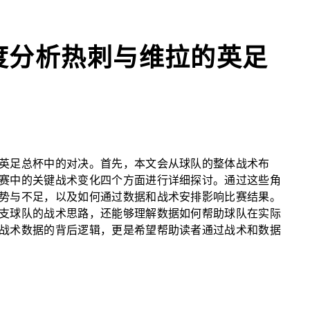
度分析热刺与维拉的英足
英足总杯中的对决。首先，本文会从球队的整体战术布
赛中的关键战术变化四个方面进行详细探讨。通过这些角
势与不足，以及如何通过数据和战术安排影响比赛结果。
支球队的战术思路，还能够理解数据如何帮助球队在实际
战术数据的背后逻辑，更是希望帮助读者通过战术和数据