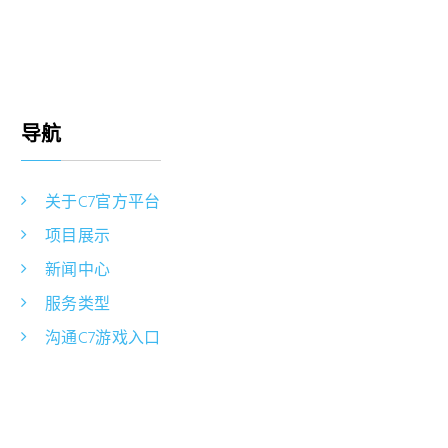
导航
关于C7官方平台
项目展示
新闻中心
服务类型
沟通C7游戏入口