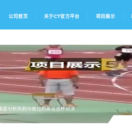
公司首页
关于C7官方平台
项目展示
角度分析热刺与维拉的英足总杯对决