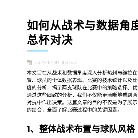
如何从战术与数据角
总杯对决
2025-12-30 14:27:27
本文旨在从战术和数据角度深入分析热刺与维拉在
置、球员的个体数据表现、比赛的技术统计以及比
度的分析，揭示两支球队在比赛中的策略选择、优
通过这些细致的分析，我们不仅能更清晰地看到两
对抗中作出决策。这篇文章的目的不仅是为了展示
的结合，全面了解比赛过程中的关键因素。
1、整体战术布置与球队风格