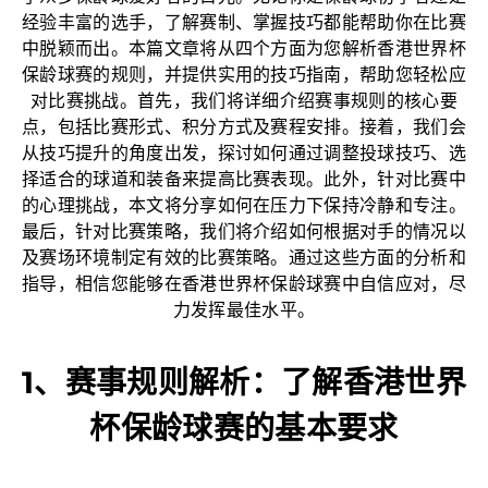
经验丰富的选手，了解赛制、掌握技巧都能帮助你在比赛
中脱颖而出。本篇文章将从四个方面为您解析香港世界杯
保龄球赛的规则，并提供实用的技巧指南，帮助您轻松应
对比赛挑战。首先，我们将详细介绍赛事规则的核心要
点，包括比赛形式、积分方式及赛程安排。接着，我们会
从技巧提升的角度出发，探讨如何通过调整投球技巧、选
择适合的球道和装备来提高比赛表现。此外，针对比赛中
的心理挑战，本文将分享如何在压力下保持冷静和专注。
最后，针对比赛策略，我们将介绍如何根据对手的情况以
及赛场环境制定有效的比赛策略。通过这些方面的分析和
指导，相信您能够在香港世界杯保龄球赛中自信应对，尽
力发挥最佳水平。
1、赛事规则解析：了解香港世界
杯保龄球赛的基本要求