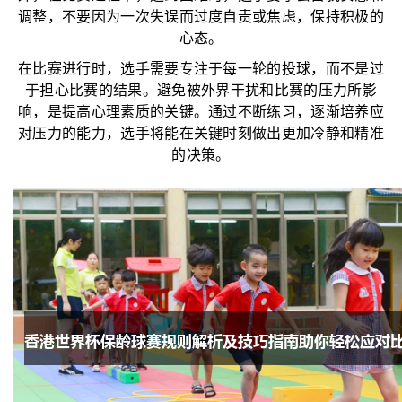
调整，不要因为一次失误而过度自责或焦虑，保持积极的
心态。
在比赛进行时，选手需要专注于每一轮的投球，而不是过
于担心比赛的结果。避免被外界干扰和比赛的压力所影
响，是提高心理素质的关键。通过不断练习，逐渐培养应
对压力的能力，选手将能在关键时刻做出更加冷静和精准
的决策。