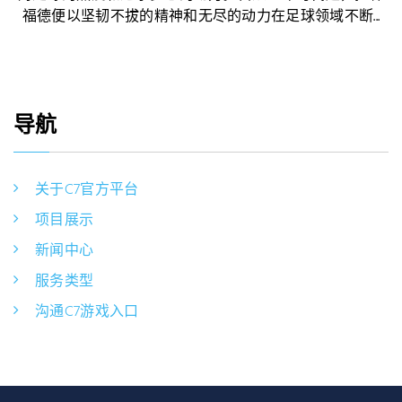
福德便以坚韧不拔的精神和无尽的动力在足球领域不断...
导航
关于C7官方平台
项目展示
新闻中心
服务类型
沟通C7游戏入口