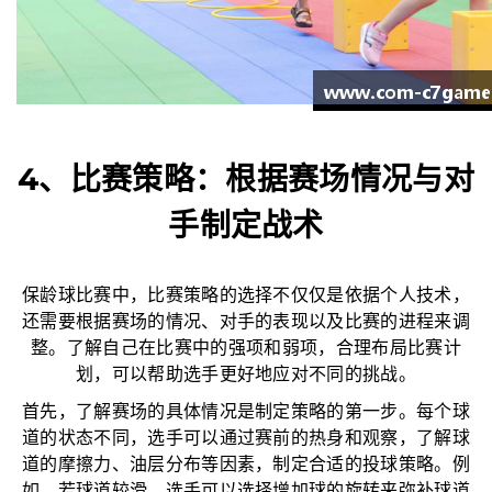
4、比赛策略：根据赛场情况与对
手制定战术
保龄球比赛中，比赛策略的选择不仅仅是依据个人技术，
还需要根据赛场的情况、对手的表现以及比赛的进程来调
整。了解自己在比赛中的强项和弱项，合理布局比赛计
划，可以帮助选手更好地应对不同的挑战。
首先，了解赛场的具体情况是制定策略的第一步。每个球
道的状态不同，选手可以通过赛前的热身和观察，了解球
道的摩擦力、油层分布等因素，制定合适的投球策略。例