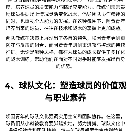
阿贾青训教练更强调控球技术的提升与整体的配合流畅
度，培养球员的决策能力与临场应变能力。教练们常常鼓
励球员根据场上情况灵活变化战术，倡导团队协作精神的
同时，也重视个人能力的发挥。在这种氛围下，阿贾青年
培养出来的球员，往往在技术和战术的掌握上更加成熟。
两队教练在决策上展现出了各自的特色，埃因青年更侧重
防守与反击的组合，而阿贾青年则侧重进攻与控球的持续
推进。无论是哪种风格，都在为球员的成长提供了多样化
的战术训练，帮助他们在面对不同对手时能够发挥出自身
的优势。
4、球队文化：塑造球员的价值观
与职业素养
埃因青年的球队文化强调实用主义和团队协作。在这里，
球员们从小就被教育要脚踏实地，努力拼搏。球队文化中