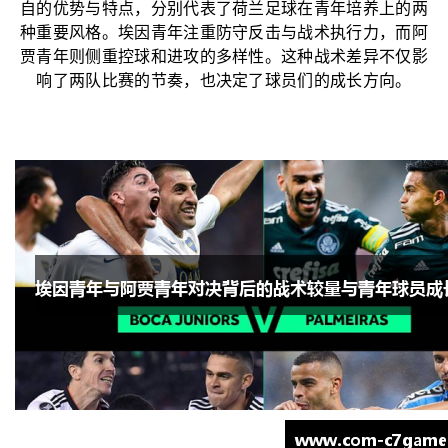
自的优势与特点，分别代表了荷兰足球在青年培养上的两
种重要风格。埃因青年注重防守反击与战术执行力，而阿
贾青年则侧重控球和进攻的多样性。这种战术差异不仅影
响了两队比赛的节奏，也决定了球员们的成长方向。