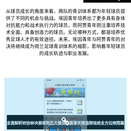
从球员成长的角度来看，两队的青训体系都为年轻球员提
供了不同的机会与挑战。埃因青年培养出了更多具有身体
对抗能力和战术执行力的球员，而阿贾青年则注重培养技
术全面、具备创造力的球员。无论哪种方式，都是培养优
秀足球人才的有效途径。未来，埃因青年与阿贾青年的对
决将继续成为荷兰足球青训体系的缩影，影响着年轻球员
的成长轨迹与职业发展。