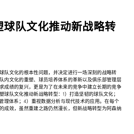
塑球队文化推动新战略转
球队文化的根本性问题，并决定进行一场深刻的战略转
队内文化的重塑、球员培养体系的革新以及俱乐部管理层
求成绩的复兴，更是为了在未来的竞争中建立长期的竞争
塑球队文化推动新战略转型：1）打造坚韧的球队文化；
队管理体系；4）重视数据分析与现代技术的应用。在每个
的成效，虽然重建之路仍然漫长，但新战略转型为阿森纳