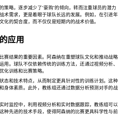
的策略，逐步减少了“豪购”的倾向，转而注重球员的潜力
战术需求，更是着眼于球队长远的发展。例如，在引进年
文化的契合度，而不仅仅是短期内的战术价值。
的应用
比赛结果的重要因素。阿森纳在重塑球队文化和推动战略
运用。球队不仅依赖传统的训练方法，还通过视频分析、
优化训练和比赛策略。
状态和技术特点，从而制定更具针对性的训练计划。这种
和身体素质。此外，教练组还通过数据分析预测对手的战
实时监控中，利用视频分析和实时数据跟踪，教练组可以
这种先进的技术手段，使得阿森纳的比赛更具科学性与前