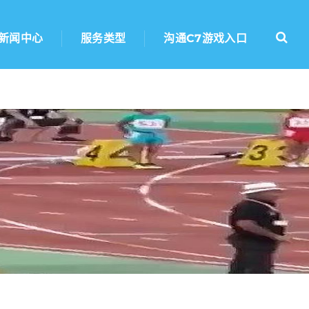
新闻中心
服务类型
沟通C7游戏入口