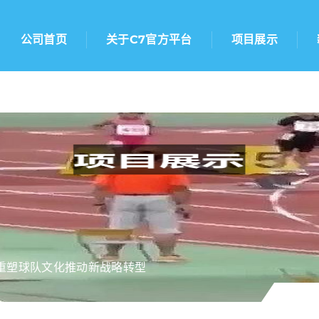
公司首页
关于C7官方平台
项目展示
重塑球队文化推动新战略转型