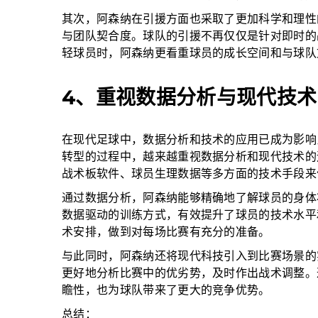
其次，阿森纳在引援方面也采取了更加科学和理性
与团队契合度。球队的引援不再仅仅是针对即时的
轻球员时，阿森纳更看重球员的成长空间和与球队
4、重视数据分析与现代技术
在现代足球中，数据分析和技术的应用已成为影响
转型的过程中，越来越重视数据分析和现代技术的
战术板软件、球员生理数据等多方面的技术手段来
通过数据分析，阿森纳能够精确地了解球员的身体
数据驱动的训练方式，有效提升了球员的技术水平
术安排，做到对每场比赛有充分的准备。
与此同时，阿森纳还将现代科技引入到比赛场景的
更好地分析比赛中的优劣势，及时作出战术调整。
瞻性，也为球队带来了更大的竞争优势。
总结：