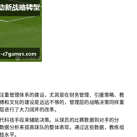
注重管理体系的建设，尤其是在财务管理、引援策略、教
搏和文化的建设是远远不够的，管理层的战略决策同样重
层进行了大刀阔斧的改革。
代科技手段来辅助决策。从球员的比赛数据到对手的分
数据分析来提高球队的整体表现。通过这些数据，教练组
技水平。