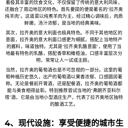
着极其丰富的饮食文化，不仅保留了传统的意大利风味，
还融合了周边地区的特色。首先要提的便是著名的“拉齐奥
炖羊肉”。这道菜以炖煮羊肉为主，经过精心调味后，肉质
鲜嫩，汤汁浓郁，是当地的经典美味。
其次，拉齐奥的意大利面也极具特色。不同于其他地区的
意面，拉齐奥的意大利面口感更为细腻，搭配上当地特产
的酱料，味道独特。尤其是“拉齐奥乳酪意面”，使用了当
地最有特色的乳酪，搭配香草和橄榄油，口感丰富层次分
明，常常让人一试成主顾。
当然，拉齐奥的葡萄酒也是不可忽视的一部分。这里的葡
萄种植历史悠久，出产的葡萄酒以果香浓郁、口感圆润著
称。无论是餐前开胃酒，还是配餐酒，拉齐奥的葡萄酒都
能与美食相得益彰。特别推荐尝试当地的“弗朗齐亚科尔
塔”酒，它是由当地小型酒庄生产，代表了拉齐奥地区独特
的酿酒工艺。
4、现代设施：享受便捷的城市生