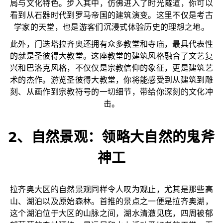
局与文化特色。步入其中，仿佛进入了时光隧道，你可以
看到从石器时代到罗马帝国的建筑演变。这里不仅是考古
学家的天堂，也是游客们沉浸式体验历史的理想之地。
此外，门迭塔拉齐奥还拥有众多教堂和寺庙，最具代表性
的就是圣彼得大教堂。这座教堂的建筑风格融合了文艺复
兴和巴洛克风格，不仅仅是宗教信仰的象征，更是建筑艺
术的杰作。游览圣彼得大教堂，你将能感受到从建筑到雕
刻、从画作到宗教符号的一切细节，带给你深刻的文化冲
击。
2、自然景观：领略大自然的鬼斧
神工
拉齐奥大区的自然景观同样令人叹为观止，尤其是那些高
山、湖泊以及原始森林。首推的景点之一便是拉齐奥湖，
这个湖泊位于大区的山脉之间，湖水清澈见底，四周被郁