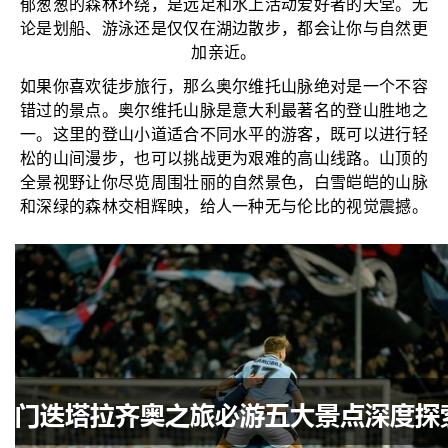
郁葱葱的森林环绕，是远足和水上活动爱好者的天堂。无
论是划船、游泳还是仅仅在湖边散步，都会让你与自然更
加亲近。
如果你喜欢徒步旅行，那么奥尔维托山脉绝对是一个不容
错过的景点。奥尔维托山脉是意大利最著名的登山胜地之
一。这里的登山小道适合不同水平的游客，既可以进行轻
松的山间漫步，也可以挑战更为艰难的高山线路。山顶的
全景视野让你尽览周围壮丽的自然景色，白雪皑皑的山脉
和深绿的森林交相辉映，给人一种无与伦比的视觉震撼。