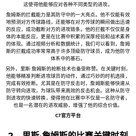
这使得他能够应对各种不同类型的进攻。
詹姆斯的拦截能力是其防守中的一大亮点。他不仅能有效
地预测对方传球路线，还能够在对方传球的瞬间做出迅速
的反应，成功截断对方的进攻链条。他的拦截不仅仅是身
体的本能反应，更是在比赛中积累的深厚经验和战术素养
的体现。通过视频分析和数据统计，我们可以看到，詹姆
斯的拦截成功率常常高于许多顶级防守球员，成为他防守
体系中的基石。
另外，里斯·詹姆斯的抢断技术也备受称赞。在关键时刻，
他能够精准判断进攻球员的动作，通过巧妙的时机选择，
完成有效抢断。尤其是在防守反击时，詹姆斯能够快速从
防守转向进攻，为球队带来高效的反击机会。这种从防守
到进攻的快速转换，使得他在比赛中不仅是一名防守者，
也是一名潜在的进攻威胁，增强了他的综合价值。
C7官方平台
2、里斯·詹姆斯的比赛关键时刻