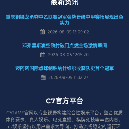
最新资讯
重庆铜梁龙勇夺中乙联赛冠军强势晋级中甲赛场展现出色
实力
2026-08-05 13:09:02
邓弗里斯凌空劲射破门点燃全场激情瞬间
2026-08-05 12:15:20
迈阿密国际点球制胜纳什维尔收获队史首个冠军
2026-08-05 11:32:27
C7官方平台
C7GAME官网以专业视野构建综合性娱乐平台，整合优质
体育赛事、真人娱乐、电竞直播、棋牌竞技等丰富内容。
c7娱乐坚持以用户需求为导向，打造流畅稳定的运行环