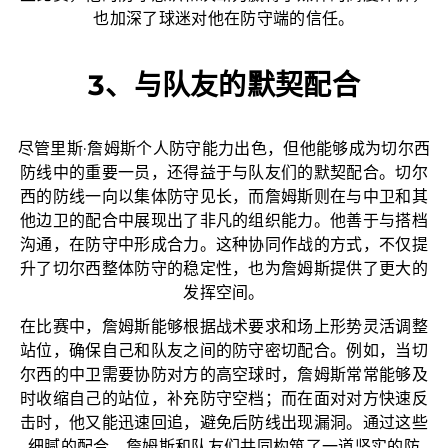
也加深了球迷对他在防守端的信任。
3、与队友的默契配合
尽管里斯·詹姆斯个人防守能力出色，但他能够成为切尔西
防线中的重要一员，还得益于与队友们的默契配合。切尔
西的防线一向以集体防守见长，而詹姆斯则在与中卫和其
他边卫的配合中展现出了非凡的组织能力。他善于与搭档
沟通，在防守中形成合力。这种协同作战的方式，不仅提
升了切尔西整体防守的稳定性，也为詹姆斯提供了更大的
发挥空间。
在比赛中，詹姆斯能够根据战术要求和场上形势灵活调整
站位，确保自己和队友之间的防守密切配合。例如，当切
尔西的中卫需要协防对方的高空球时，詹姆斯常常能够及
时收缩自己的站位，补充防守空档；而在面对对方快速反
击时，他又能迅速回追，避免后防线出现漏洞。通过这些