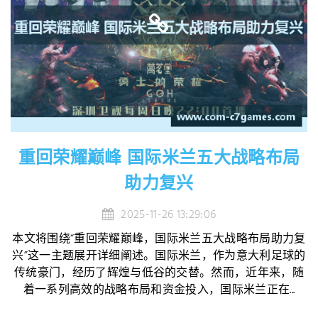
重回荣耀巅峰 国际米兰五大战略布局
助力复兴
2025-11-26 13:29:06
本文将围绕“重回荣耀巅峰，国际米兰五大战略布局助力复
兴”这一主题展开详细阐述。国际米兰，作为意大利足球的
传统豪门，经历了辉煌与低谷的交替。然而，近年来，随
着一系列高效的战略布局和资金投入，国际米兰正在...