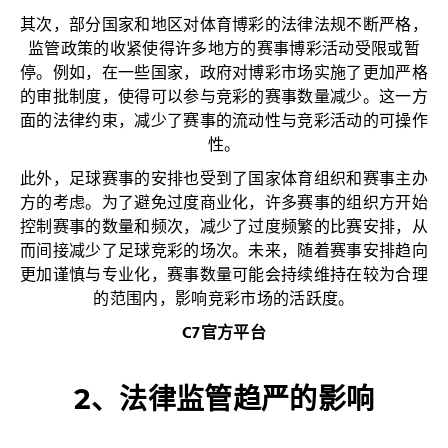
其次，部分国家和地区对体育博彩的法律法规不断严格，
监管政策的收紧使得许多地方的赛事博彩活动受限或暂
停。例如，在一些国家，政府对博彩市场实施了更加严格
的审批制度，使得可以参与竞彩的赛事数量减少。这一方
面的法律约束，减少了赛事的流动性与竞彩活动的可操作
性。
此外，足球赛事的安排也受到了国家体育组织和赛事主办
方的考虑。为了避免过度商业化，许多赛事的组织方开始
控制赛事的数量和频次，减少了过度频繁的比赛安排，从
而间接减少了足球竞彩的场次。未来，随着赛事安排趋向
更加谨慎与专业化，赛事数量可能会持续维持在较为合理
的范围内，影响竞彩市场的活跃度。
C7官方平台
2、法律监管趋严的影响