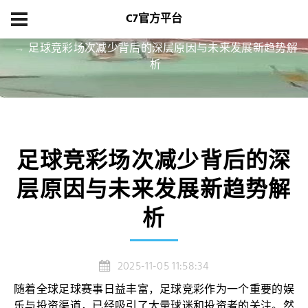
C7官方平台
首页
项目展示
足球竞彩场次减少背后的深层原因与未来发展新趋势解
析
足球竞彩场次减少背后的深
层原因与未来发展新趋势解
析
2025-11-05 11:58:34
随着全球足球赛事日益丰富，足球竞彩作为一个重要的娱
乐与投资渠道，已经吸引了大量球迷和投资者的关注。然