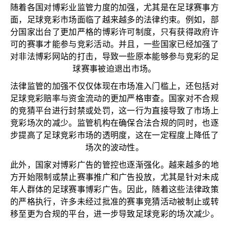
随着各国对博彩业监管力度的加强，尤其是在足球赛事方
面，足球竞彩市场面临了越来越多的法律约束。例如，部
分国家出台了更加严格的博彩许可制度，只有获得政府许
可的赛事才能参与竞彩活动。并且，一些国家已经加强了
对非法博彩网站的打击，导致一些原本能够参与竞彩的足
球赛事被迫退出市场。
法律监管的加强不仅仅体现在市场准入门槛上，还包括对
足球竞彩赔率与资金流动的更加严格审查。国家对不合规
的竞猜平台进行封禁或处罚，这一行为直接导致了市场上
竞彩场次的减少。监管机构在确保合法合规的同时，也逐
步提高了足球竞彩市场的透明度，这在一定程度上降低了
场次的波动性。
此外，国家对博彩广告的管控也逐渐强化。越来越多的地
方开始限制或禁止赛事推广和广告投放，尤其是针对未成
年人群体的足球赛事博彩广告。因此，随着这些法律政策
的严格执行，许多未经过批准的赛事竞猜活动被制止或转
移至更为合规的平台，进一步导致足球竞彩的场次减少。