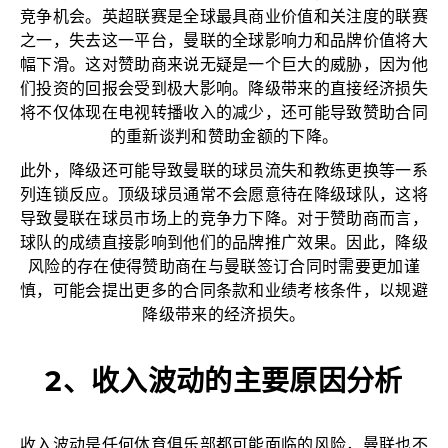
竞争机会。英超联赛是全球最具商业价值和关注度的联赛
之一，失去这一平台，曼联的全球影响力和品牌价值将大
幅下滑。这对赞助商来说无疑是一个巨大的威胁，因为他
们投资的回报会受到极大影响。降级带来的直接经济损失
将不仅体现在电视转播收入的减少，还可能导致赞助合同
的重新谈判和赞助金额的下降。
此外，降级还可能导致曼联的球员流失和教练更换等一系
列连锁反应。顶级球员通常不会愿意待在降级球队，这将
导致曼联在球员市场上的竞争力下降。对于赞助商而言，
球队的成绩直接影响到他们的品牌推广效果。因此，降级
风险的存在使得赞助商在与曼联签订合同时需要更加谨
慎，可能会提出更多的合同条款和业绩考核条件，以规避
降级带来的经济损失。
2、收入波动的主要原因分析
收入波动是任何体育俱乐部都可能面临的风险，曼联也不