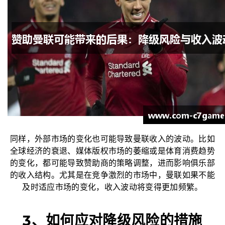
同样，外部市场的变化也可能导致曼联收入的波动。比如
全球经济的衰退、媒体版权市场的萎缩或是体育消费趋势
的变化，都可能导致赞助商的策略调整，进而影响俱乐部
的收入结构。尤其是在竞争激烈的市场中，曼联如果不能
及时适应市场的变化，收入波动将变得更加频繁。
3、如何应对降级风险的措施