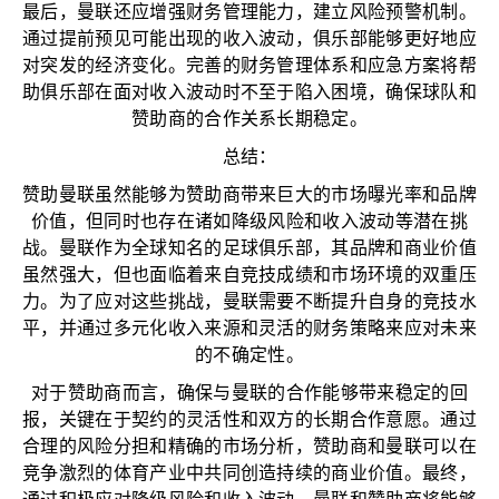
最后，曼联还应增强财务管理能力，建立风险预警机制。
通过提前预见可能出现的收入波动，俱乐部能够更好地应
对突发的经济变化。完善的财务管理体系和应急方案将帮
助俱乐部在面对收入波动时不至于陷入困境，确保球队和
赞助商的合作关系长期稳定。
总结：
赞助曼联虽然能够为赞助商带来巨大的市场曝光率和品牌
价值，但同时也存在诸如降级风险和收入波动等潜在挑
战。曼联作为全球知名的足球俱乐部，其品牌和商业价值
虽然强大，但也面临着来自竞技成绩和市场环境的双重压
力。为了应对这些挑战，曼联需要不断提升自身的竞技水
平，并通过多元化收入来源和灵活的财务策略来应对未来
的不确定性。
对于赞助商而言，确保与曼联的合作能够带来稳定的回
报，关键在于契约的灵活性和双方的长期合作意愿。通过
合理的风险分担和精确的市场分析，赞助商和曼联可以在
竞争激烈的体育产业中共同创造持续的商业价值。最终，