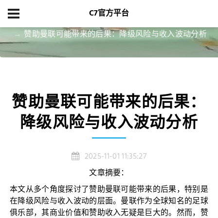
C7官方平台
首页
项目展示
赞助曼联可能带来的后果：降级风险与收入波动分析
赞助曼联可能带来的后果：
降级风险与收入波动分析
2025-11-01 11:35:27
文章摘要：
本文从多个角度探讨了赞助曼联可能带来的后果，特别是
在降级风险与收入波动的层面。曼联作为全球知名的足球
俱乐部，其商业价值和赞助收入无疑是巨大的。然而，赞