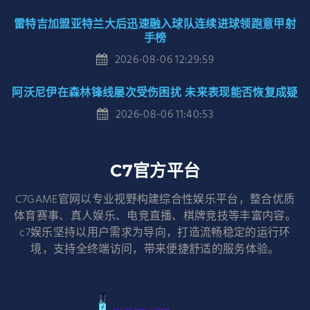
雷特吉加盟亚特兰大后迅速融入球队连续进球领跑意甲射
手榜
2026-08-06 12:29:59
阿沃尼伊在森林锋线屡次受伤困扰 未来表现能否恢复成疑
2026-08-06 11:40:53
C7官方平台
C7GAME官网以专业视野构建综合性娱乐平台，整合优质
体育赛事、真人娱乐、电竞直播、棋牌竞技等丰富内容。
c7娱乐坚持以用户需求为导向，打造流畅稳定的运行环
境，支持全终端访问，带来便捷舒适的服务体验。