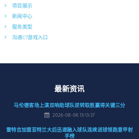
项目展示
新闻中心
服务类型
沟通C7游戏入口
最新资讯
马伦德客场上演双响助球队逆转取胜赢得关键三分
2026-08-06 13:13:37
雷特吉加盟亚特兰大后迅速融入球队连续进球领跑意甲射
手榜