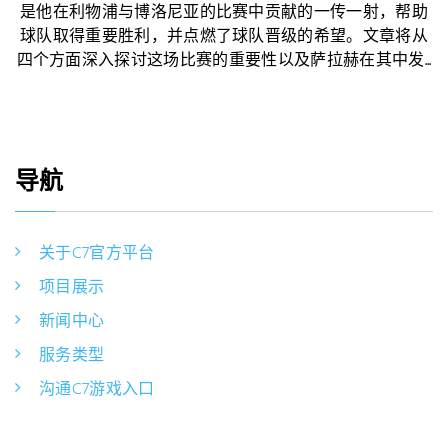
是他在利物浦与博洛尼亚的比赛中贡献的一传一射，帮助
球队取得重要胜利，并点燃了球队晋级的希望。文章将从
四个方面深入探讨这场比赛的重要性以及萨拉赫在其中发...
导航
关于C7官方平台
项目展示
新闻中心
服务类型
沟通C7游戏入口