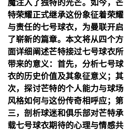
魔注入了独特的光芒。如今，芒
特荣耀正式继承这份象征着荣耀
与责任的七号球衣，为曼联开启
了崭新的篇章。本文将从四个方
面详细阐述芒特接过七号球衣所
带来的意义：首先，分析七号球
衣的历史价值及其象征意义；其
次，探讨芒特的个人能力与球场
风格如何与这份传奇相呼应；第
三，剖析球迷和俱乐部对芒特承
载七号球衣期待的心理与情感共