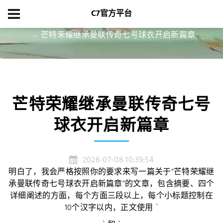
C7官方平台
首页
项目展示
芒特荣耀继承曼联传奇七号球衣开启新篇章
芒特荣耀继承曼联传奇七号
球衣开启新篇章
2026-07-08 10:39:54
明白了，我会严格按照你的要求来写一篇关于“芒特荣耀继
承曼联传奇七号球衣开启新篇章”的文章，包含摘要、四个
详细阐述的方面，每个方面三段以上，每个小标题控制在
10个汉字以内，正文使用 `