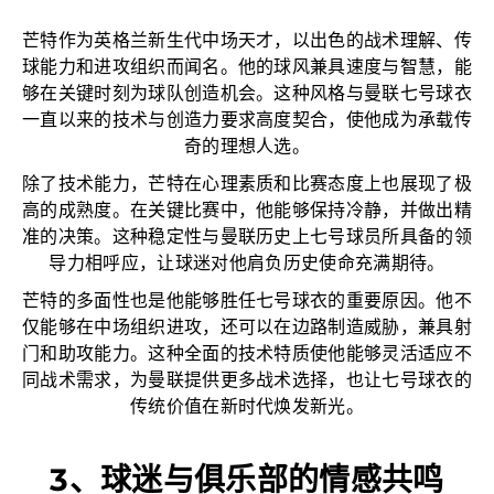
芒特作为英格兰新生代中场天才，以出色的战术理解、传
球能力和进攻组织而闻名。他的球风兼具速度与智慧，能
够在关键时刻为球队创造机会。这种风格与曼联七号球衣
一直以来的技术与创造力要求高度契合，使他成为承载传
奇的理想人选。
除了技术能力，芒特在心理素质和比赛态度上也展现了极
高的成熟度。在关键比赛中，他能够保持冷静，并做出精
准的决策。这种稳定性与曼联历史上七号球员所具备的领
导力相呼应，让球迷对他肩负历史使命充满期待。
芒特的多面性也是他能够胜任七号球衣的重要原因。他不
仅能够在中场组织进攻，还可以在边路制造威胁，兼具射
门和助攻能力。这种全面的技术特质使他能够灵活适应不
同战术需求，为曼联提供更多战术选择，也让七号球衣的
传统价值在新时代焕发新光。
3、球迷与俱乐部的情感共鸣