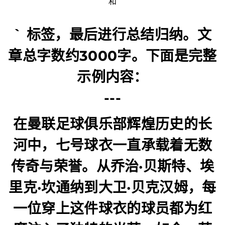
` 和 `
` 标签，最后进行总结归纳。文
章总字数约3000字。下面是完整
示例内容：
---
在曼联足球俱乐部辉煌历史的长
河中，七号球衣一直承载着无数
传奇与荣誉。从乔治·贝斯特、埃
里克·坎通纳到大卫·贝克汉姆，每
一位穿上这件球衣的球员都为红