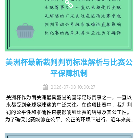
美洲杯最新裁判判罚标准解析与比赛公
平保障机制
2026-07-08 10:00:27
美洲杯作为南美洲最具盛誉的国际足球赛事之一，一直以
来都受到全球足球迷的广泛关注。在这项比赛中，裁判判
罚的公平性和准确性直接影响到比赛的结果及其公正性。
为了确保比赛能够在公平、公正的环境下进行，近年来美...