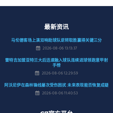
最新资讯
马伦德客场上演双响助球队逆转取胜赢得关键三分
2026-08-06 13:13:37
雷特吉加盟亚特兰大后迅速融入球队连续进球领跑意甲射
手榜
2026-08-06 12:29:59
阿沃尼伊在森林锋线屡次受伤困扰 未来表现能否恢复成疑
2026-08-06 11:40:53