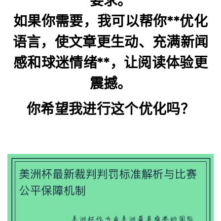
要求。
如果你需要，我可以帮你**优化
语言，使文章更生动、充满新闻
感和球迷情绪**，让阅读体验更
震撼。
你希望我进行这个优化吗？