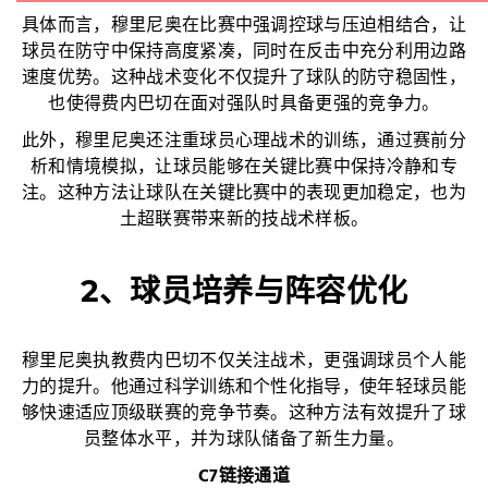
具体而言，穆里尼奥在比赛中强调控球与压迫相结合，让
球员在防守中保持高度紧凑，同时在反击中充分利用边路
速度优势。这种战术变化不仅提升了球队的防守稳固性，
也使得费内巴切在面对强队时具备更强的竞争力。
此外，穆里尼奥还注重球员心理战术的训练，通过赛前分
析和情境模拟，让球员能够在关键比赛中保持冷静和专
注。这种方法让球队在关键比赛中的表现更加稳定，也为
土超联赛带来新的技战术样板。
2、球员培养与阵容优化
穆里尼奥执教费内巴切不仅关注战术，更强调球员个人能
力的提升。他通过科学训练和个性化指导，使年轻球员能
够快速适应顶级联赛的竞争节奏。这种方法有效提升了球
员整体水平，并为球队储备了新生力量。
C7链接通道