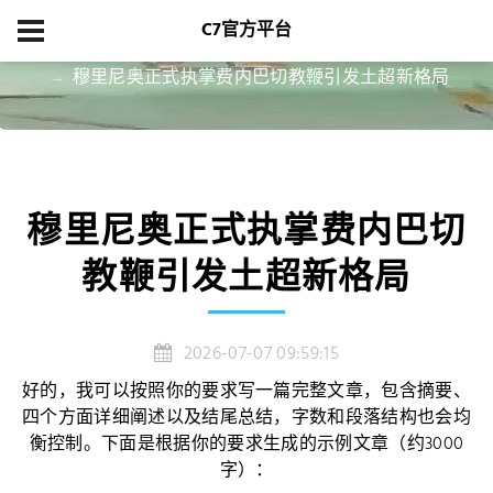
C7官方平台
首页
项目展示
穆里尼奥正式执掌费内巴切教鞭引发土超新格局
穆里尼奥正式执掌费内巴切
教鞭引发土超新格局
2026-07-07 09:59:15
好的，我可以按照你的要求写一篇完整文章，包含摘要、
四个方面详细阐述以及结尾总结，字数和段落结构也会均
衡控制。下面是根据你的要求生成的示例文章（约3000
字）：