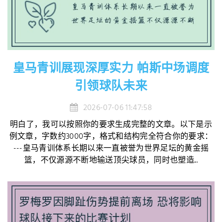
皇马青训展现深厚实力 帕斯中场调度
引领球队未来
2026-07-06 11:47:58
明白了，我可以按照你的要求生成完整的文章。以下是示
例文章，字数约3000字，格式和结构完全符合你的要求：
---皇马青训体系长期以来一直被誉为世界足坛的黄金摇
篮，不仅源源不断地输送顶尖球员，同时也塑造...