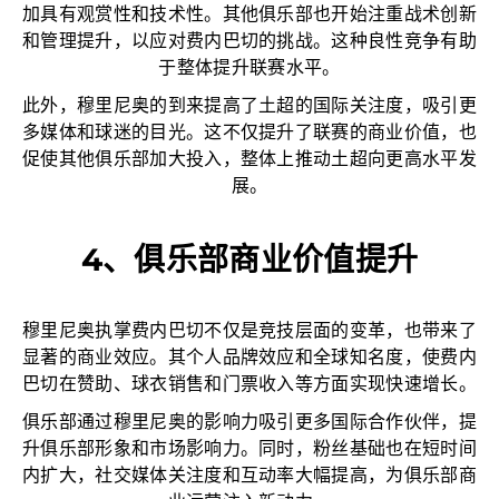
加具有观赏性和技术性。其他俱乐部也开始注重战术创新
和管理提升，以应对费内巴切的挑战。这种良性竞争有助
于整体提升联赛水平。
此外，穆里尼奥的到来提高了土超的国际关注度，吸引更
多媒体和球迷的目光。这不仅提升了联赛的商业价值，也
促使其他俱乐部加大投入，整体上推动土超向更高水平发
展。
4、俱乐部商业价值提升
穆里尼奥执掌费内巴切不仅是竞技层面的变革，也带来了
显著的商业效应。其个人品牌效应和全球知名度，使费内
巴切在赞助、球衣销售和门票收入等方面实现快速增长。
俱乐部通过穆里尼奥的影响力吸引更多国际合作伙伴，提
升俱乐部形象和市场影响力。同时，粉丝基础也在短时间
内扩大，社交媒体关注度和互动率大幅提高，为俱乐部商