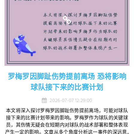
罗梅罗因脚趾伤势提前离场 恐将影响
球队接下来的比赛计划
2026-07-07 12:29:00
本文将深入探讨罗梅罗因脚趾伤势提前离场，可能对球队
接下来的比赛计划带来的影响。罗梅罗作为球队的关键球
员，其伤情无疑会在短期内对球队的战术部署和整体表现
产生一定的影响。文章从多个角度分析这一事件的深远意...