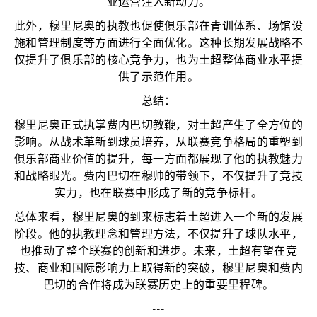
业运营注入新动力。
此外，穆里尼奥的执教也促使俱乐部在青训体系、场馆设
施和管理制度等方面进行全面优化。这种长期发展战略不
仅提升了俱乐部的核心竞争力，也为土超整体商业水平提
供了示范作用。
总结：
穆里尼奥正式执掌费内巴切教鞭，对土超产生了全方位的
影响。从战术革新到球员培养，从联赛竞争格局的重塑到
俱乐部商业价值的提升，每一方面都展现了他的执教魅力
和战略眼光。费内巴切在穆帅的带领下，不仅提升了竞技
实力，也在联赛中形成了新的竞争标杆。
总体来看，穆里尼奥的到来标志着土超进入一个新的发展
阶段。他的执教理念和管理方法，不仅提升了球队水平，
也推动了整个联赛的创新和进步。未来，土超有望在竞
技、商业和国际影响力上取得新的突破，穆里尼奥和费内
巴切的合作将成为联赛历史上的重要里程碑。
---